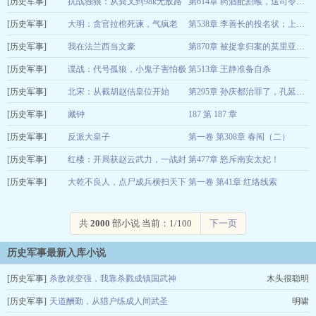
[历史军事]
三卜树
抗战独狼：从粪叉到98k无敌路
08-09
第614章 药酒配割喉，送司令上路
[历史军事]
大梦初愈
大明：贪官拉棺死谏，气疯老
08-09
第538章 李善长的投名状；上朝！
[历史军事]
朱！
我在法兰西当文豪
当世不二
08-09
第870章 被捉拿归案的莫里亚蒂教授
[历史军事]
长夜风过
谍战：代号孤狼，小鬼子害怕极
第513章 王静准备自杀
08-09
[历史军事]
了
北宋：从截胡赵佶皇位开始
冰糖葫芦
08-09
第295章 孙庆都治罪了，孔延之如何免？
[历史军事]
下雨啦收衣服啊
藏钟
187 第 187 章
08-09
[历史军事]
大世界
反派大皇子
第一卷 第308章 春闱（二）
08-09
[历史军事]
拜见小道长
红楼：开局获赵云武力，一战封
第477章 怒斥南安太妃！
08-09
[历史军事]
侯
大乾不良人，点尸成兵横扫天下
第一卷 第41章 红络线索
七彩紫鹿兽
08-09
梨花和尚
08-09
共
2000
部小说 当前：1/100
下一页
历史军事最新入库小说
[历史军事]
杀敌就变强，我靠杀戮成镇国武神
木头很聪明
[历史军事]
天道酬勤，从猎户练成人间武圣
明啸