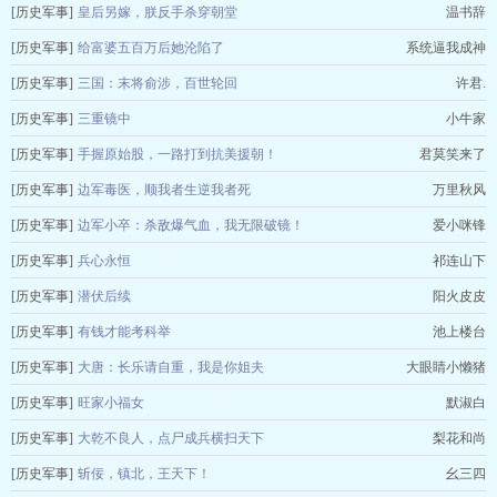
[历史军事]
皇后另嫁，朕反手杀穿朝堂
温书辞
[历史军事]
给富婆五百万后她沦陷了
系统逼我成神
[历史军事]
三国：末将俞涉，百世轮回
许君.
[历史军事]
三重镜中
小牛家
[历史军事]
手握原始股，一路打到抗美援朝！
君莫笑来了
[历史军事]
边军毒医，顺我者生逆我者死
万里秋风
[历史军事]
边军小卒：杀敌爆气血，我无限破镜！
爱小咪锋
[历史军事]
兵心永恒
祁连山下
[历史军事]
潜伏后续
阳火皮皮
[历史军事]
有钱才能考科举
池上楼台
[历史军事]
大唐：长乐请自重，我是你姐夫
大眼睛小懒猪
[历史军事]
旺家小福女
默淑白
[历史军事]
大乾不良人，点尸成兵横扫天下
梨花和尚
[历史军事]
斩佞，镇北，王天下！
幺三四