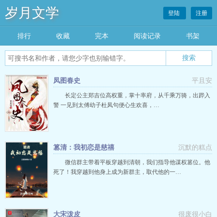
岁月文学
登陆
注册
排行
收藏
完本
阅读记录
书架
凤图春史
平且安
长定公主郑吉位高权重，掌十率府，从千乘万骑，出跸入
警 一见到太傅幼子杜凤句便心生欢喜，…
篡清：我初恋是慈禧
沉默的糕点
微信群主带着平板穿越到清朝，我们指导他谋权篡位。他
死了！我穿越到他身上成为新群主，取代他的一…
大宋泼皮
很废很小白