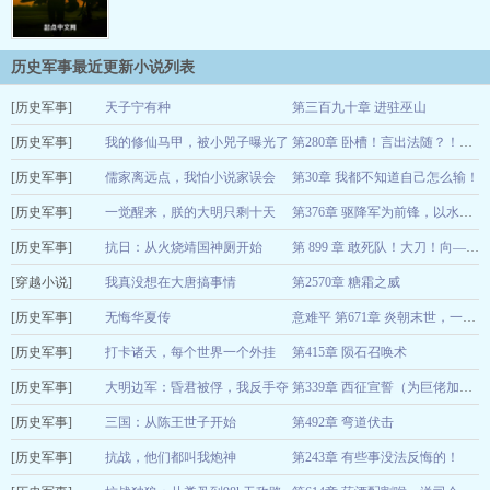
历史军事最近更新小说列表
[历史军事]
天子宁有种
第三百九十章 进驻巫山
[历史军事]
皇三皮
我的修仙马甲，被小兕子曝光了
08-09
第280章 卧槽！言出法随？！浩然正气？
[历史军事]
哩啦啦哩啦啦
儒家离远点，我怕小说家误会
第30章 我都不知道自己怎么输！
08-09
[历史军事]
沐沐沐恩
一觉醒来，朕的大明只剩十天
08-09
第376章 驱降军为前锋，以水师锁大江
[历史军事]
了？
抗日：从火烧靖国神厕开始
土崩瓦解
08-09
第 899 章 敢死队！大刀！向——鬼子们的头上砍去！
[穿越小说]
最爱吃豆皮
我真没想在大唐搞事情
第2570章 糖霜之威
08-09
[历史军事]
宅在家里睡大觉
无悔华夏传
08-09
意难平 第671章 炎朝末世，一个月后
[历史军事]
一道启玄
打卡诸天，每个世界一个外挂
第415章 陨石召唤术
08-09
[历史军事]
烟雨人笙箫
大明边军：昏君被俘，我反手夺
08-09
第339章 西征宣誓（为巨佬加第二更）
[历史军事]
天下！
三国：从陈王世子开始
第492章 弯道伏击
声音画家
08-09
[历史军事]
刀锋染墨
抗战，他们都叫我炮神
第243章 有些事没法反悔的！
08-09