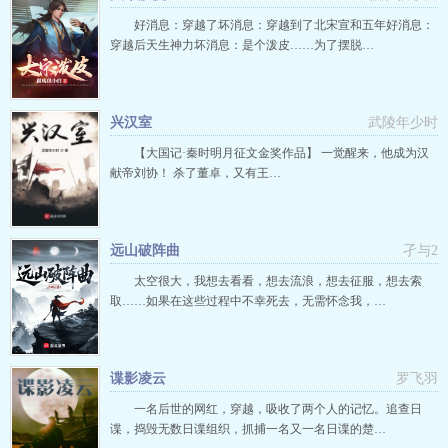
好消息：穿越了坏消息：穿越到了北宋宣和五年好消息：
穿越后天生神力坏消息：是个泼皮……为了摆脱…
兴汉室
武陵年少时
【大国记·秦时明月征文金奖作品】 一觉醒来，他成为汉
献帝刘协！ 杀了董卓，又有王…
远山破阵曲
孑与2
太空很大，我想去看看，想去流浪，想去征服，想去索
取……如果在这些过程中不幸死去，无需怀念我，…
谍影凌云
罗飞羽
一名后世的网红，穿越，吸收了两个人的记忆。追查日
谍，捣毁无数日谍组织，抓捕一名又一名日谍的楚…