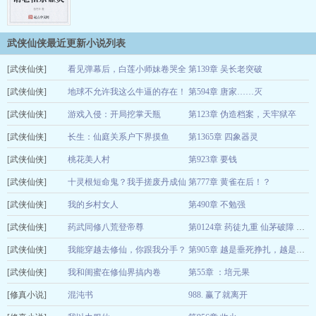
武侠仙侠最近更新小说列表
[武侠仙侠]
看见弹幕后，白莲小师妹卷哭全
第139章 吴长老突破
[武侠仙侠]
宗
地球不允许我这么牛逼的存在！
第594章 唐家……灭
那一只蚊孑
08-07
[武侠仙侠]
1朵菊花
游戏入侵：开局挖掌天瓶
第123章 伪造档案，天牢狱卒
08-07
[武侠仙侠]
凡人哥2025
长生：仙庭关系户下界摸鱼
第1365章 四象器灵
08-07
[武侠仙侠]
混沌核心
桃花美人村
第923章 要钱
08-07
[武侠仙侠]
毛小佳
十灵根短命鬼？我手搓废丹成仙
第777章 黄雀在后！？
08-07
[武侠仙侠]
梦九幽
我的乡村女人
第490章 不勉强
08-07
[武侠仙侠]
李六郎
药武同修八荒登帝尊
08-07
第0124章 药徒九重 仙茅破障 家族大比死局
[武侠仙侠]
清风辰辰
我能穿越去修仙，你跟我分手？
08-07
第905章 越是垂死挣扎，越是致命杀招
[武侠仙侠]
神龙吸水
我和闺蜜在修仙界搞内卷
第55章 ：培元果
08-07
[修真小说]
暖金
混沌书
988. 赢了就离开
08-07