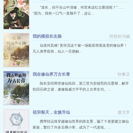
“道长，你不在山中清修，何苦来这红尘厮混呢？”……
“因为，我有一口气一直顺不了，这让…
我的模拟长生路
愤怒的乌贼
仙道何其难! 更何况这个被一场瘟疫彻底改变的修仙界！
凡人身带疫病，仙人一旦接触…
我在修仙界万古长青
快餐店
陆长安经两世修仙轮回，第三世为安稳苟到元婴期，解开
轮回石碑之谜，遂修炼威力平平的上古养生功。…
祖宗祭天，全族升仙
傲无常
携带转运珠穿越修仙世界的陈玄墨，骗了个老婆建立修仙
家族，繁衍了许多后裔小辈，成为了一代老祖。…