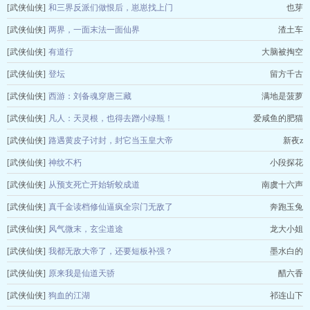
[武侠仙侠]
和三界反派们做恨后，崽崽找上门
也芽
[武侠仙侠]
两界，一面末法一面仙界
渣土车
[武侠仙侠]
有道行
大脑被掏空
[武侠仙侠]
登坛
留方千古
[武侠仙侠]
西游：刘备魂穿唐三藏
满地是菠萝
[武侠仙侠]
凡人：天灵根，也得去蹭小绿瓶！
爱咸鱼的肥猫
[武侠仙侠]
路遇黄皮子讨封，封它当玉皇大帝
新夜z
[武侠仙侠]
神纹不朽
小段探花
[武侠仙侠]
从预支死亡开始斩蛟成道
南虞十六声
[武侠仙侠]
真千金读档修仙逼疯全宗门无敌了
奔跑玉兔
[武侠仙侠]
风气微末，玄尘道途
龙大小姐
[武侠仙侠]
我都无敌大帝了，还要短板补强？
墨水白的
[武侠仙侠]
原来我是仙道天骄
醋六香
[武侠仙侠]
狗血的江湖
祁连山下