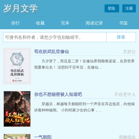
岁月文学
登陆
注册
排行
收藏
完本
阅读记录
书架
苟在妖武乱世修仙
文抄公
方夕穿了，而且是二穿！在修仙界我唯唯诺诺，在异世界
我重拳出击！ 没想到千百年后，在修仙…
你也不想秘密被人知道吧
不在意中人
穿越后，林越每天都能听到一个声音在耳边低语，向他倾
诉着种种秘闻。 小到邻家少女的心事，…
一气朝阳
亲吻指尖