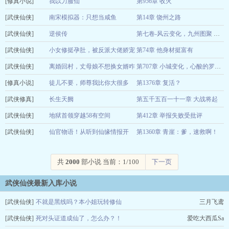
[修真小说]
思否
我以力服仙
第956章 收火
08-07
[武侠仙侠]
断桥残雪
南宋模拟器：只想当咸鱼
第14章 饶州之路
08-07
[武侠仙侠]
桃叶川
逆侯传
08-07
第七卷-风云变化，九州图聚 第896章 实力碾压
[武侠仙侠]
奇氏
小女修挺孕肚，被反派大佬娇宠
第74章 他身材挺富有
08-07
[武侠仙侠]
了
离婚回村，丈母娘不想换女婿咋
有有令
08-07
第707章 小城变化，心酸的罗守义
[修真小说]
办
徒儿不要，师尊我比你大很多
第1376章 复活？
龙川
08-07
[武侠修真]
一六飞歌
长生天阙
第五千五百一十一章 大战将起
08-07
[武侠仙侠]
书寒
地狱首领穿越58有空间
第412章 举报失败受批评
08-07
[武侠仙侠]
夏天凌皓XT
仙官物语！从听到仙缘情报开
第1360章 青崖：爹，速救啊！
08-07
始！
我上去就是一刀
08-07
共
2000
部小说 当前：1/100
下一页
武侠仙侠最新入库小说
[武侠仙侠]
不就是黑线吗？本小姐玩转修仙
三月飞鸢
[武侠仙侠]
死对头证道成仙了，怎么办？！
爱吃大西瓜Sa