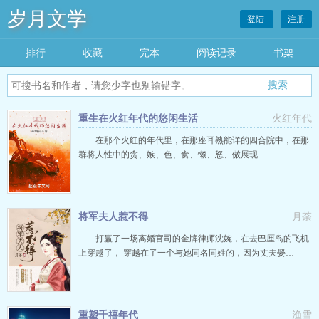
岁月文学
登陆
注册
排行
收藏
完本
阅读记录
书架
重生在火红年代的悠闲生活
火红年代
在那个火红的年代里，在那座耳熟能详的四合院中，在那
群将人性中的贪、嫉、色、食、懒、怒、傲展现…
将军夫人惹不得
月荼
打赢了一场离婚官司的金牌律师沈婉，在去巴厘岛的飞机
上穿越了， 穿越在了一个与她同名同姓的，因为丈夫娶…
重塑千禧年代
渔雪