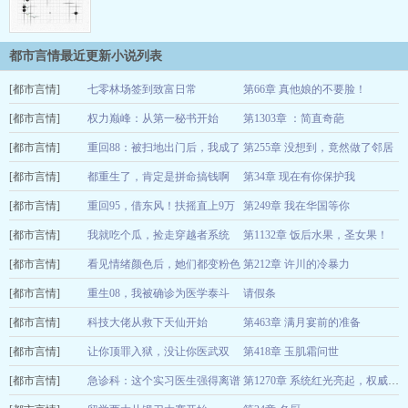
都市言情最近更新小说列表
[都市言情]
七零林场签到致富日常
第66章 真他娘的不要脸！
[都市言情]
笑笑不乖
权力巅峰：从第一秘书开始
第1303章 ：简直奇葩
08-08
[都市言情]
林新儿
重回88：被扫地出门后，我成了
第255章 没想到，竟然做了邻居
08-08
[都市言情]
万元户
都重生了，肯定是拼命搞钱啊
第34章 现在有你保护我
别芭乐我
08-08
[都市言情]
人间初秋
重回95，借东风！扶摇直上9万
第249章 我在华国等你
08-08
[都市言情]
里！
我就吃个瓜，捡走穿越者系统
第1132章 饭后水果，圣女果！
千年星云
08-08
[都市言情]
半步年华
看见情绪颜色后，她们都变粉色
第212章 许川的冷暴力
08-08
[都市言情]
了
重生08，我被确诊为医学泰斗
请假条
M0724
08-08
[都市言情]
忧伤的饭饭
科技大佬从救下天仙开始
第463章 满月宴前的准备
08-08
[都市言情]
妖皇殿的白马义
让你顶罪入狱，没让你医武双
第418章 玉肌霜问世
08-08
[都市言情]
从
绝！
急诊科：这个实习医生强得离谱
司徒长卿
08-08
第1270章 系统红光亮起，权威方案藏着致命盲区