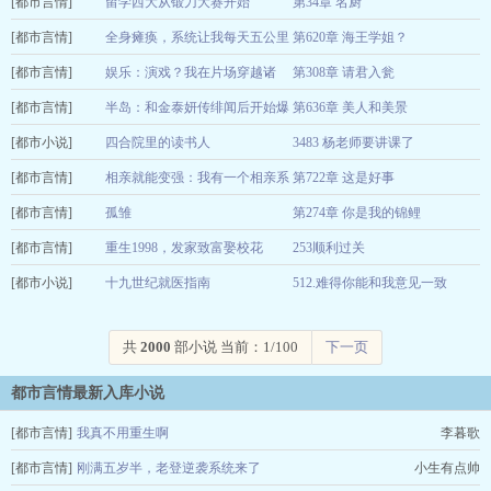
[都市言情]
雪梨炖奶
留学西大从锻刀大赛开始
第34章 名厨
08-08
[都市言情]
作家ZpNJ2u
全身瘫痪，系统让我每天五公里
第620章 海王学姐？
08-08
[都市言情]
文字是毒
娱乐：演戏？我在片场穿越诸
第308章 请君入瓮
08-08
[都市言情]
天！
半岛：和金泰妍传绯闻后开始爆
第636章 美人和美景
大器晚成的嘎
08-08
[都市小说]
火
四合院里的读书人
3483 杨老师要讲课了
半见花开
08-08
[都市言情]
八零阿涛
相亲就能变强：我有一个相亲系
第722章 这是好事
08-08
[都市言情]
统
孤雏
第274章 你是我的锦鲤
风中有你的叹息
08-08
[都市言情]
珠珠女孩
重生1998，发家致富娶校花
253顺利过关
08-08
[都市小说]
枕风慕夏
十九世纪就医指南
512.难得你能和我意见一致
08-08
号西风
08-08
共
2000
部小说 当前：1/100
下一页
都市言情最新入库小说
[都市言情]
我真不用重生啊
李暮歌
[都市言情]
刚满五岁半，老登逆袭系统来了
小生有点帅