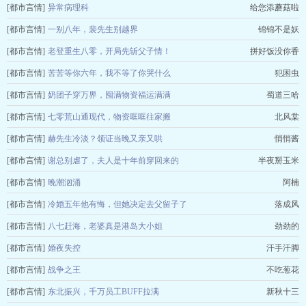
[都市言情]
异常病理科
给您添蘑菇啦
[都市言情]
一别八年，裴先生别越界
锦锦不是妖
[都市言情]
老登重生八零，开局先斩父子情！
拼好饭没你香
[都市言情]
苦苦等你六年，我不等了你哭什么
犯困虫
[都市言情]
奶团子穿万界，囤满物资福运满满
蜀道三哈
[都市言情]
七零荒山通现代，物资哐哐往家搬
北风棠
[都市言情]
赫先生冷淡？领证当晚又亲又哄
悄悄酱
[都市言情]
谢总别虐了，夫人是十年前穿回来的
半夜掰玉米
[都市言情]
晚潮汹涌
阿楠
[都市言情]
冷婚五年他有悔，但她决定去父留子了
落成风
[都市言情]
八七赶海，老婆真是港岛大小姐
劲劲的
[都市言情]
婚夜失控
汗手汗脚
[都市言情]
战争之王
不吃葱花
[都市言情]
东北振兴，千万员工BUFF拉满
新秋十三