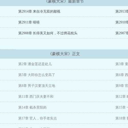
《豪横大宋》最新章节
第2914章 来自冷无双的鄙视
第291
第2911章 嘻嘻
第291
第2908章 长得美又如何，不过绣花枕头
第290
《豪横大宋》正文
第2章 潘金莲还是处儿
第3章 
第5章 大郎你怎么变高了
第6章 
第8章 男子汉要顶天立地
第9章 
第11章 西门庆夫妻不和
第12章
第14章 截杀景阳岗
第15章
第17章 官人，你手老实点
第18章