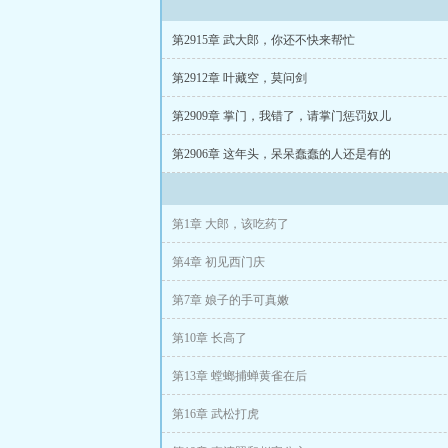
第2915章 武大郎，你还不快来帮忙
第2912章 叶藏空，莫问剑
第2909章 掌门，我错了，请掌门惩罚奴儿
第2906章 这年头，呆呆蠢蠢的人还是有的
第1章 大郎，该吃药了
第4章 初见西门庆
第7章 娘子的手可真嫩
第10章 长高了
第13章 螳螂捕蝉黄雀在后
第16章 武松打虎