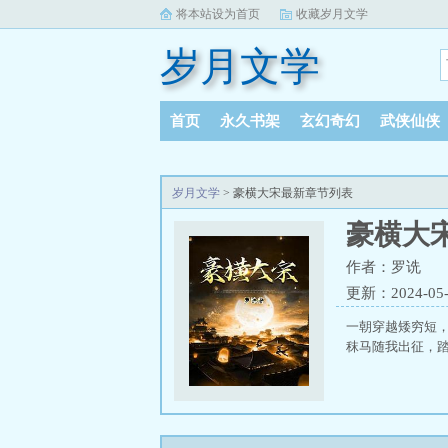
将本站设为首页
收藏岁月文学
岁月文学
首页
永久书架
玄幻奇幻
武侠仙侠
岁月文学
> 豪横大宋最新章节列表
豪横大
作者：罗诜
更新：2024-05-2
一朝穿越矮穷短
秣马随我出征，