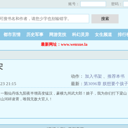
账号：
密码：
都市言情
历史军事
网游竞技
科幻灵异
女生频道
排行
最新网址：www.wenxue.la
宋
动作：
加入书架
、
推荐本书
3 21:15
最新：
第3096章 朕想要个孩
，一颗仙丹练九阳夜半增高变猛汉，豪横九州武大郎！娘子，我为你们打下梁山
踏山河碎凌霄，唯我无敌大官人！