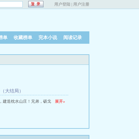
用户登陆
|
用户注册
榜单
收藏榜单
完本小说
阅读记录
子（大结局）
，建造枕水山庄！兄弟，砺戈
展开
»