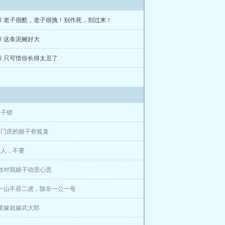
3章 老子很酷，老子很拽！别作死，别过来！
0章 这条泥鳅好大
7章 只可惜你长得太丑了
童子锁
西门庆的娘子有狐臭
官人，不要
 敢对我娘子动歪心思
 一山不容二虎，除非一公一母
 要嫁就嫁武大郎