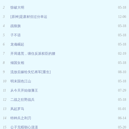
2
惊破大明
05-18
3
[原神]是废材但过分幸运
12-06
4
战狼旗
05-18
5
子不语
05-18
6
龙魂崛起
05-18
7
开局逃荒，缠住反派权臣的腰
02-19
8
倾国女相
05-18
9
流放后嫁给失忆将军[重生]
08-10
10
明末国色江山
05-18
11
从今天开始做藩王
07-29
12
二战之狂野战兵
05-18
13
风起罗马
01-01
14
特种兵之利刃
06-14
15
公子无暇朝心漾漾
05-20