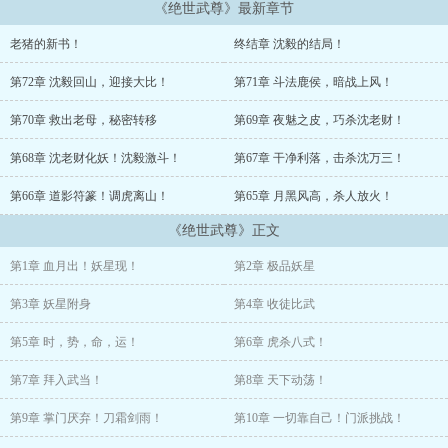
《绝世武尊》最新章节
时也，势也，命也，运也。奈何？
老猪的新书！
终结章 沈毅的结局！
逆天而修，逆命而行，逆势而动，逆正就妖！
第72章 沈毅回山，迎接大比！
第71章 斗法鹿侯，暗战上风！
他的妖星之力，可控制时间流速。他修炼一天，可以当别人修炼十
天！
第70章 救出老母，秘密转移
第69章 夜魅之皮，巧杀沈老财！
我，便是绝世武尊！
第68章 沈老财化妖！沈毅激斗！
第67章 干净利落，击杀沈万三！
第66章 道影符篆！调虎离山！
第65章 月黑风高，杀人放火！
已有《神级反派》《无限之美剧空间》两本作品。累计字数超千万，
收藏超20万，写书两年半，年节病倒，从无断更请假，节操满满，请
《绝世武尊》正文
大家放心入坑。请关注老猪的微信公众号“野山上的黑猪”，有内容每
天更新
第1章 血月出！妖星现！
第2章 极品妖星
作者自定义标签: 凡人流 坚毅 位面 宅男
第3章 妖星附身
第4章 收徒比武
第5章 时，势，命，运！
第6章 虎杀八式！
第7章 拜入武当！
第8章 天下动荡！
第9章 掌门厌弃！刀霜剑雨！
第10章 一切靠自己！门派挑战！