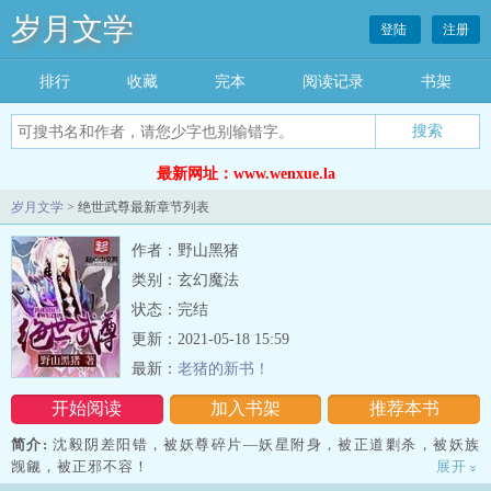
岁月文学
登陆
注册
排行
收藏
完本
阅读记录
书架
最新网址：www.wenxue.la
岁月文学
> 绝世武尊最新章节列表
作者：野山黑猪
类别：玄幻魔法
状态：完结
更新：2021-05-18 15:59
最新：
老猪的新书！
开始阅读
加入书架
推荐本书
简介:
沈毅阴差阳错，被妖尊碎片—妖星附身，被正道剿杀，被妖族
觊觎，被正邪不容！
展开
»