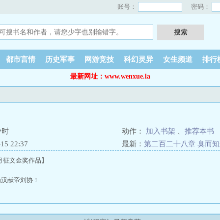
账号：
密码：
都市言情
历史军事
网游竞技
科幻灵异
女生频道
排行
最新网址：www.wenxue.la
少时
动作：
加入书架
、
推荐本书
5 22:37
最新：
第二百二十八章 臭而知
月征文金奖作品】
为汉献帝刘协！
王允擅专，除了王允，又有李郭之乱，雍凉初平，又有豪族割据。
心难！