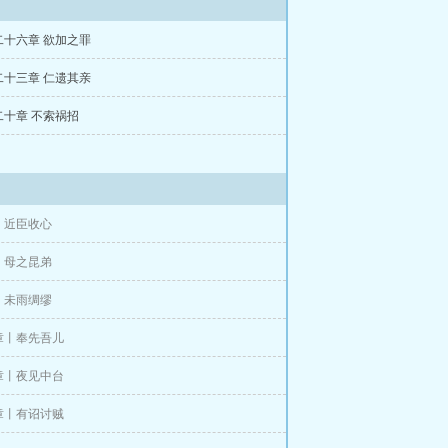
二十六章 欲加之罪
二十三章 仁遗其亲
二十章 不索祸招
丨近臣收心
丨母之昆弟
丨未雨绸缪
章丨奉先吾儿
章丨夜见中台
章丨有诏讨贼