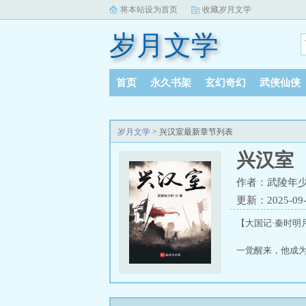
将本站设为首页
收藏岁月文学
岁月文学
首页
永久书架
玄幻奇幻
武侠仙侠
岁月文学
> 兴汉室最新章节列表
兴汉室
作者：武陵年
更新：2025-09-1
【大国记·秦时明
一觉醒来，他成
杀了董卓，又有
制天下易，制人