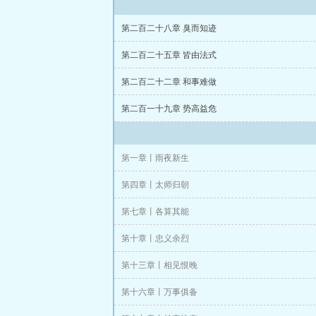
群狼环伺，如何
第二百二十八章 臭而知迹
第二百二十五章 皆由法式
且看他运用帝王
第二百二十二章 和事难做
本书原名：三国
第二百一十九章 势高益危
第一章丨雨夜新生
第四章丨太师归朝
第七章丨各算其能
第十章丨忠义余烈
第十三章丨相见恨晚
第十六章丨万事俱备