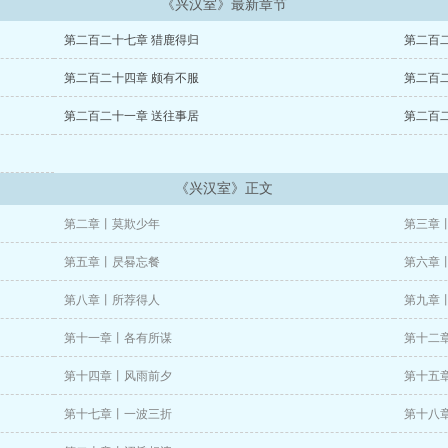
《兴汉室》最新章节
建安？
第二百二十七章 猎鹿得归
第二百
心术，成霸业，兴汉室！
第二百二十四章 颇有不服
第二百
第二百二十一章 送往事居
第二百
之献帝崛起
《兴汉室》正文
第二章丨莫欺少年
第三章
第五章丨昃晷忘餐
第六章
第八章丨所荐得人
第九章
第十一章丨各有所谋
第十二
第十四章丨风雨前夕
第十五
第十七章丨一波三折
第十八