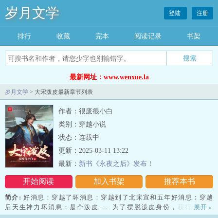
岁月文学
登陆
注册
排行
收藏
完本
阅读记录
书架
最新网址：www.wenxue.la
岁月文学
> 大宋泼皮最新章节列表
作者：很废很小白
类别：穿越小说
状态：连载中
更新：2025-03-11 13:22
最新：
新书《永夜之后》发布！
开始阅读
加入书架
推荐本书
简介:
好消息：穿越了坏消息：穿越到了北宋宣和五年好消息：穿越
后天生神力坏消息：是个泼皮……为了摆脱泼皮身份，获得一个官
展开
»
身，韩桢决定占山为王，等待招安。