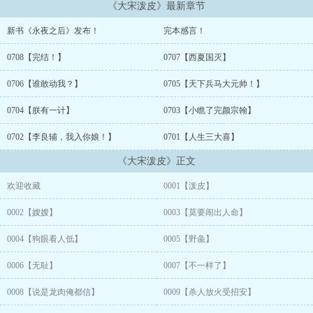
《大宋泼皮》最新章节
然而，左等右等，却始终没有等来朝廷的招安劝降书……三年后，开
新书《永夜之后》发布！
完本感言！
封城外。
0708【完结！】
0707【西夏国灭】
率兵勤王的韩桢被一众手下围住，披上黄袍。韩桢仰天长叹：你们真
是害苦了朕啊！
0706【谁敢动我？】
0705【天下兵马大元帅！】
0704【朕有一计】
0703【小瞧了完颜宗翰】
0702【李良辅，我入你娘！】
0701【人生三大喜】
《大宋泼皮》正文
欢迎收藏
0001【泼皮】
0002【嫂嫂】
0003【莫要闹出人命】
0004【狗眼看人低】
0005【野彘】
0006【无耻】
0007【不一样了】
0008【说是龙肉俺都信】
0009【杀人放火受招安】