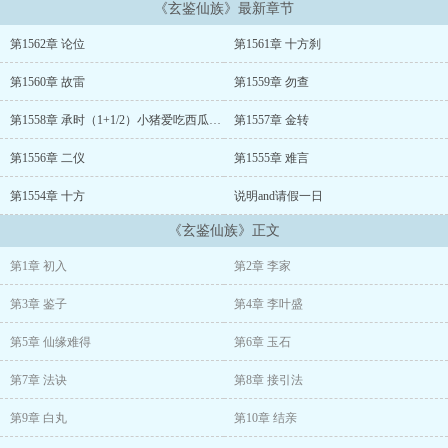
《玄鉴仙族》最新章节
凶险难测的大黎山，眉尺河旁小小的村落，一个小家族拾到了这枚镜
子，于是传仙道授仙法，开启波澜壮阔的新时代。
第1562章 论位
第1561章 十方刹
(家族修仙，不圣母，种田，无系统，群像文)
第1560章 故雷
第1559章 勿查
第1558章 承时（1+1/2）小猪爱吃西瓜白银盟加更1/2
第1557章 金转
第1556章 二仪
第1555章 难言
第1554章 十方
说明and请假一日
《玄鉴仙族》正文
第1章 初入
第2章 李家
第3章 鉴子
第4章 李叶盛
第5章 仙缘难得
第6章 玉石
第7章 法诀
第8章 接引法
第9章 白丸
第10章 结亲