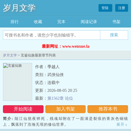
岁月文学
登陆
注册
排行
收藏
完本
阅读记录
书架
最新网址：www.wenxue.la
岁月文学
> 玄鉴仙族最新章节列表
作者：季越人
类别：武侠仙侠
状态：连载中
更新：2026-08-05 20:25
最新：
第1562章 论位
开始阅读
加入书架
推荐本书
简介:
陆江仙熬夜猝死，残魂却附在了一面满是裂痕的青灰色铜镜
上，飘落到了浩瀚无垠的修仙世界。
展开
»