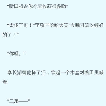
“听田叔说你今天收获很多哟”
“太多了哥！”李项平哈哈大笑“今晚可算吃顿好
的了！”
“你呀。”
李长湖替他搽了汗，拿起一个木盒对着田里喊
着
“二弟——”