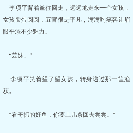
李项平背着筐往回走，远远地走来一个女孩，
女孩脸蛋圆圆，五官很是平凡，满满旳笑容让眉
眼平添不少魅力。
“芸妹。”
李项平笑着望了望女孩，转身递过那一筐渔
获。
“看哥抓的好鱼，你要上几条回去尝尝。”