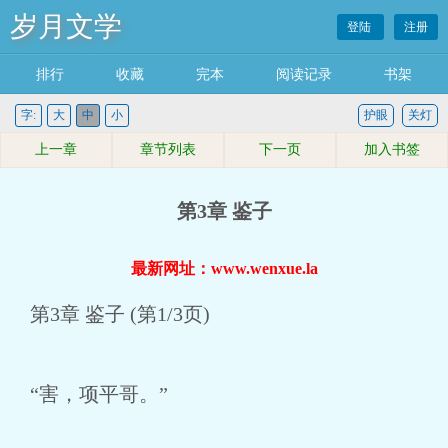
岁月文学
登陆
注册
排行
收藏
完本
阅读记录
书架
字:
大
中
小
护眼
关灯
上一章
章节列表
下一页
加入书签
第3章 鉴子
最新网址：www.wenxue.la
第3章 鉴子 (第1/3页)
“害，项平哥。”