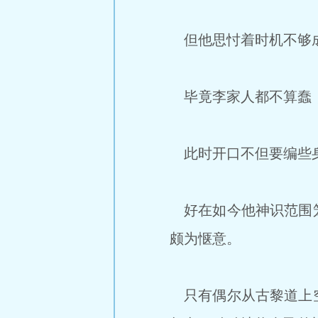
但他思忖着时机不够成
毕竟李家人都不算蠢，
此时开口不但要编些身
好在如今他神识范围笼
颇为惬意。
只有偶尔从古黎道上空