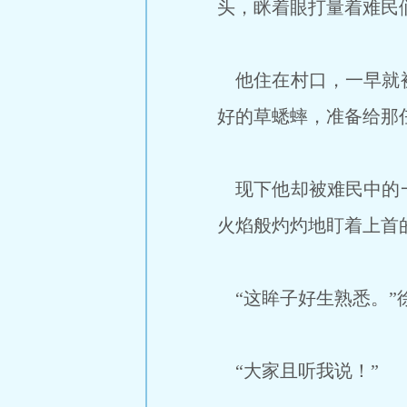
头，眯着眼打量着难民
他住在村口，一早就被
好的草蟋蟀，准备给那
现下他却被难民中的一
火焰般灼灼地盯着上首
“这眸子好生熟悉。”
“大家且听我说！”