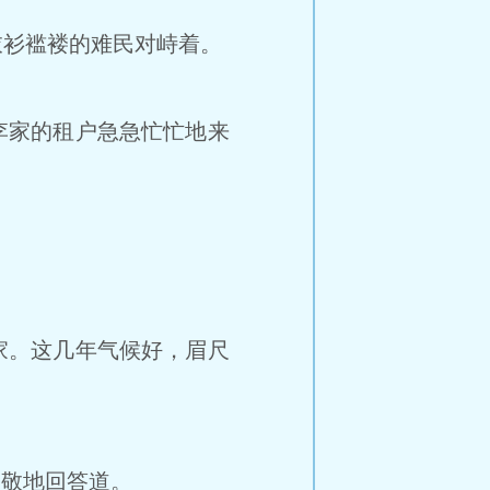
衫褴褛的难民对峙着。
李家的租户急急忙忙地来
家。这几年气候好，眉尺
恭敬地回答道。