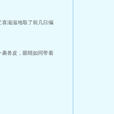
忙喜滋滋地取了前几日编
一裹兽皮，眼睛如同带着
。