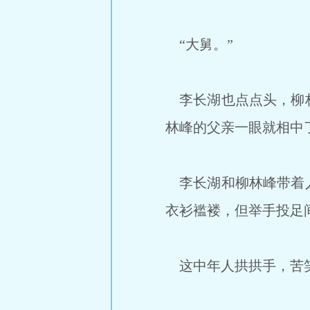
“大舅。”
李长湖也点点头，柳林
林峰的父亲一眼就相中
李长湖和柳林峰带着人
衣衫褴褛，但举手投足
这中年人拱拱手，苦