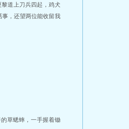
夏黎道上刀兵四起，鸡犬
话事，还望两位能收留我
的草蟋蟀，一手握着锄