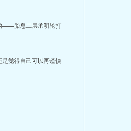
的——胎息二层承明轮打
还是觉得自己可以再谨慎