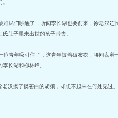
们。
难民们吵醒了，听闻李长湖也要前来，徐老汉连
任氏肚子里未出世的孩子带去。
位青年吸引住了，这青年披着破布衣，腰间盘着
的李长湖和柳林峰。
徐老汉摸了摸苍白的胡须，却想不起来在何处见过