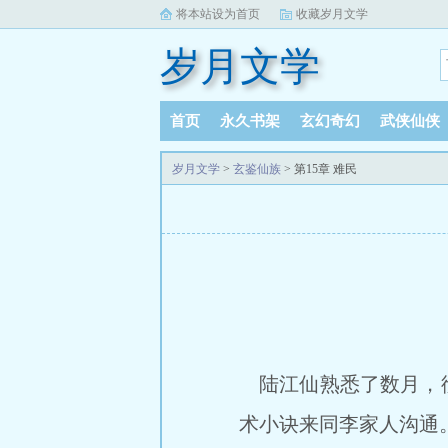
将本站设为首页
收藏岁月文学
岁月文学
首页
永久书架
玄幻奇幻
武侠仙侠
岁月文学
>
玄鉴仙族
> 第15章 难民
陆江仙熟悉了数月，彻
术小诀来同李家人沟通