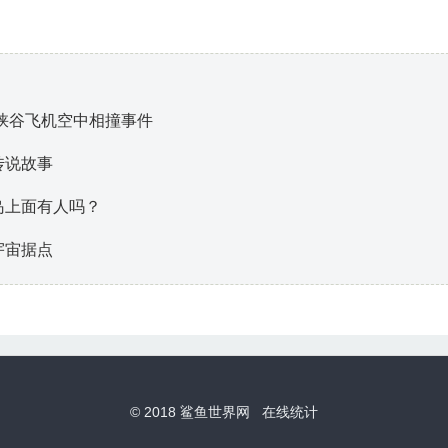
大峡谷飞机空中相撞事件
传说故事
岛上面有人吗？
宇宙据点
© 2018
鲨鱼世界网
在线统计