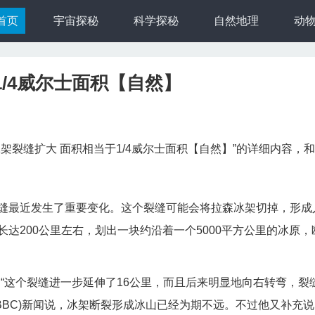
首页
宇宙探秘
科学探秘
自然地理
动
/4威尔士面积【自然】
架裂缝扩大 面积相当于1/4威尔士面积【自然】”的详细内容，
缝最近发生了重要变化。这个裂缝可能会将拉森冰架切掉，形成
达200公里左右，划出一块约沿着一个5000平方公里的冰原，
“这个裂缝进一步延伸了16公里，而且后来明显地向右转弯，裂
(BBC)新闻说，冰架断裂形成冰山已经为期不远。不过他又补充