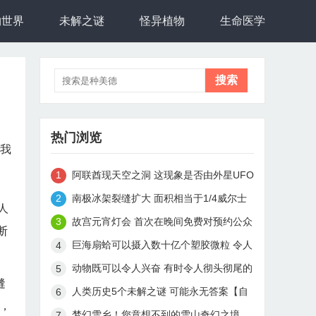
物世界
未解之谜
怪异植物
生命医学
热门浏览
和我
阿联酋现天空之洞 这现象是否由外星UFO
引起【自然】
南极冰架裂缝扩大 面积相当于1/4威尔士
人
面积【自然】
故宫元宵灯会 首次在晚间免费对预约公众
断
开放【自然】
巨海扇蛤可以摄入数十亿个塑胶微粒 令人
惊叹【自然】
动物既可以令人兴奋 有时令人彻头彻尾的
缝
可怕【自然】
人类历史5个未解之谜 可能永无答案【自
说，
然】
梦幻雪乡！您意想不到的雪山奇幻之境