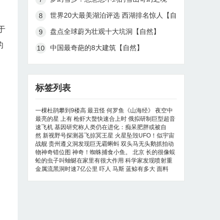
【自然】
世界20大最美湖泊评选 西湖排名惊人【自
然】
于
盘点全球蔚为壮观十大坑洞【自然】
的
中国最奇葩的8大建筑【自然】
标签列表
一棵杜鹃攀到9楼高
最丑怪
何罗鱼《山海经》
夜空中
最亮的星
上有
枪虾大螯快速合上时
俄拟研制巨型超音
速飞机
基因研究称人类仍在进化：痴呆肥胖或被自
然
新视野号探测器飞掠冥王星
火星坠毁UFO！似宇宙
战舰
贵州遵义洞发现巨无霸蝌蚪
双头马无头鹅抓拍动
物神奇错位图
神奇！蜘蛛捕食小鱼。
北京
长的很像蜈
蚣的虫子叫蚰蜒在家里有很大作用
科学家发现喷射重
金属流黑洞时速7亿公里
吓人
马斯
蓝鲸有多大
面料