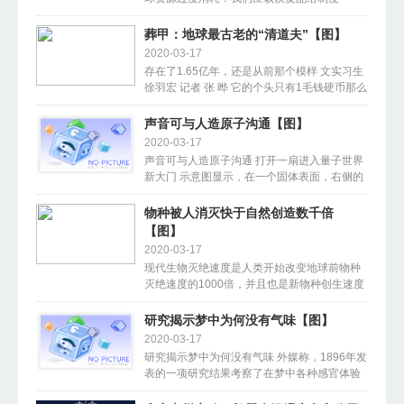
吗？”的详细内容，和我一起去了解一下吧！人
类过度开采地球资源的后果已经开始显现由于
葬甲：地球最古老的“清道夫”【图】
全球气候变...
2020-03-17
存在了1.65亿年，还是从前那个模样 文实习生
徐羽宏 记者 张 晔 它的个头只有1毛钱硬币那么
大，却曾把恐龙作为口中的美味大餐；它无情
冷酷，喜食鸟兽和人的尸体，却懂得夫妻合
声音可与人造原子沟通【图】
作，为幼虫留下口粮；它在地球上存在了1.65
2020-03-17
亿年，任凭苍海桑田却不曾被岁月所改变...
声音可与人造原子沟通 打开一扇进入量子世界
新大门 示意图显示，在一个固体表面，右侧的
人造原子发出涟漪状的声波，这种声表面波被
左侧的麦克风捕捉到。 原子和光之间的相互作
物种被人消灭快于自然创造数千倍
用已经在量子光学领域获得了广泛的研究，但
【图】
若想用声波取代光与原子进行互动，则是...
2020-03-17
现代生物灭绝速度是人类开始改变地球前物种
灭绝速度的1000倍，并且也是新物种创生速度
的数千倍。 杜克大学的生态学家斯图尔特皮姆
说：我们现在确切地知道物种灭绝的速度有多
研究揭示梦中为何没有气味【图】
快。皮姆也是非营利性生物保护组织拯救物种
2020-03-17
的总裁。 皮姆对趣味科学网站的记者说，...
研究揭示梦中为何没有气味 外媒称，1896年发
表的一项研究结果考察了在梦中各种感官体验
出现的频率，结果显示视觉体验在梦中占优