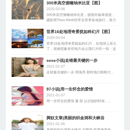
让人看了无比......
300米高空俯瞰纳米比亚【图】
2020-03-06
300米高空俯瞰纳米比亚，据国外媒体报道，
摄影师Theo Allofs经常在世界各地旅行，致力
于从独特视角拍摄那些未经触碰的壮丽景观。
这......
世界16处地理奇景犹如科幻片【图】
2020-03-04
世界16处地理奇景犹如科幻片，在地球上呆久
了，很难想象有些地方会让我们大吃一惊：这
真的是在地球上吗？以下这16处真实存在的独
特景观，......
sese小说|走错最关键的一步
2021-01-07
走错最关键的一步 周海亮 那时他们刚刚大...
97小说|用一生怀念的爱情
2021-01-07
用一生怀念的爱情 蒹 葭 认识他的时候，...
脚奴文章|美丽的织金洞和大峡谷
2021-01-06
美丽的织金洞和大峡谷 王晓瑞 世界绝美的...