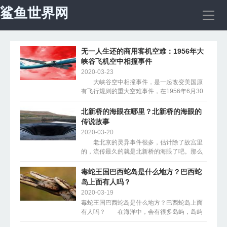
鲨鱼世界网
导
航
首页
无一人生还的商用客机空难：1956年大
峡谷飞机空中相撞事件
2020-03-23
宇宙探秘
大峡谷空中相撞事件，是一起改变美国原
有飞行规则的重大空难事件，在1956年6月30
日上午，联合航空718号班机和环球航空2号班
科学探秘
机在大峡谷上空飞行时发生相撞，所有人员全
北新桥的海眼在哪里？北新桥的海眼的
部罹难，对...
传说故事
2020-03-20
自然地理
老北京的灵异事件很多，估计除了故宫里
的，流传最久的就是北新桥的海眼了吧。那么
鲨鱼世界网小编今天带来的就是关于北新桥的
动物世界
海眼在哪里?北新桥的海眼的传说故事的文章，
毒蛇王国巴西蛇岛是什么地方？巴西蛇
一起...
岛上面有人吗？
2020-03-19
未解之谜
毒蛇王国巴西蛇岛是什么地方？巴西蛇岛上面
有人吗？ 在海洋中，会有很多岛屿，岛屿
上有原始森林，在人类没有开发时，会被各种
怪异植物