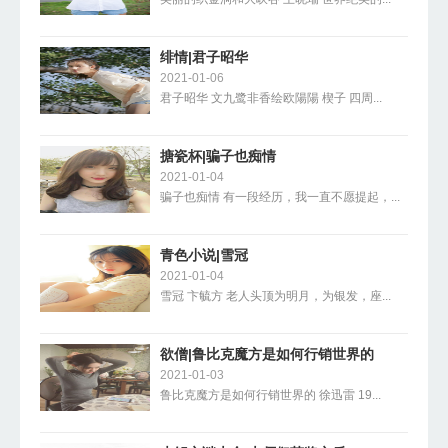
绯情|君子昭华
2021-01-06
君子昭华 文九鹭非香绘欧陽陽 楔子 四周...
搪瓷杯|骗子也痴情
2021-01-04
骗子也痴情 有一段经历，我一直不愿提起，...
青色小说|雪冠
2021-01-04
雪冠 卞毓方 老人头顶为明月，为银发，座...
欲僧|鲁比克魔方是如何行销世界的
2021-01-03
鲁比克魔方是如何行销世界的 徐迅雷 19...