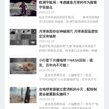
野生动物占领等等，在巴西的东海岸就有一座
欧洲宇航局：考虑建造月球村作为探索
这样岛屿，是被毒...
宇宙据点
2020-03-19
生命医学
站在月球表面的美国宇航员。 参考消息网8
月19日报道 外媒称，欧洲宇航局局长沃尔纳表
示，他希望能在月球建一个月球村，以此为据
点进一步探索太...
月球表面存在神秘洞穴 月球表面温度恒
定没有辐射
2020-03-19
美国宇航局试图利用“天窗”来探索月球表面下
的洞穴和熔岩沟道。科学家们正在研制一种摄
像技术，该技术使用激光将光线散射到洞穴内
部，从而得出藏在月...
小行星下月撞地球？NASA回应：谣
言。百年内不可能！
2020-03-19
鲨鱼世界网导读：小编整理了一些关
于“NASA驳斥“小行星撞地球”说：百年内不可
能”的详细内容，和我一起去了解一下吧！资料
图：地球 参考消息网8月23日报道 澳媒
在地球资源被过度消耗的今天，配给制
称，美国航天局...
度会被重新实施吗？
2020-03-19
鲨鱼世界网导读：小编整理了一些关于“地
球资源过度消耗：我们应该恢复配给制度