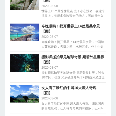
【图】
2020-03-08
世界上15个最惊悚景点 去了小心没命，在这个
世界上，有很多危险致命的地方，可能是年久
失修的吊桥、历史悠久的山径、难以抵达的颠
峰，光看图片，......
夺魄吸睛！揭开世界上14处最美水景
【图】
2020-03-07
夺魄吸睛！揭开世界上14处最美水景，中国诗
人苏轼曾说，天壤之间，水居其多。作为生命
之源，水是我们日常生活不可或缺的部分，可
供饮用、供游泳......
摄影师抓拍罕见地球奇景 宛若外星世界
【图】
2020-03-07
摄影师抓拍罕见地球奇景 宛若外星世界，过去
10年间，德国50岁摄影师马丁利特兹环游过世
界50多个国家，抓拍世界上最奇异的地球景
观，包括沙漠中的绿......
女人看了脸红的中国10大羞人奇观
【图】
2020-03-06
女人看了脸红的中国10大羞人奇观，细数国内
的自然景观，让人称奇奇观的有很多，让人叫
绝的景色也不少，但国内有那么几处地方，却