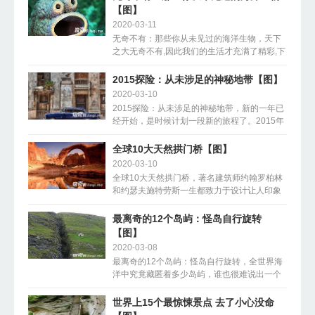
【图】
2020-03-11
无奇不有：那些你从未见过的海洋生物，天下
之大无奇不有,因此我们的生活才充满了精彩,下
面我们就来一起欣赏一下那些你从未见过的海
洋生物，有的是......
2015探险：从未涉足的神秘地带【图】
2020-03-10
2015探险：从未涉足的神秘地带，新的一年已
经开始，是时候计划一段新的旅程了。2015年
什么地方最吸引人？当然是那些我们从未涉足
的神秘地带......
全球10大天然拱门桥【图】
2020-03-10
全球10大天然拱门桥，著名建筑师约翰罗柏林
和约瑟夫施特劳斯一生都致力于设计让人印象
深刻的石拱或桥梁，然而大自然中孕育的天
然......
最离奇的12个岛屿：怪岛自行旋转
【图】
2020-03-08
最离奇的12个岛屿：怪岛自行旋转，全世界海
洋中究竟藏匿着多少岛屿，谁也很难说出一个
准确数目来。海岛多以胜景著称，但下面这些
岛屿却因其神......
世界上15个最惊悚景点 去了小心没命