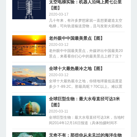
势，听觉体验位居第二，而触觉、嗅觉和味觉
太空电梯实验：机器人沿绳上爬七公里
体验的出现频率相当低。可是为什么？实际上
【图】
没有人试图用实验找出原因。不过，以下是
2020-03-17
根...
几十年来，有许多梦想家就一直想要建造太空
电梯，可向轨道输送货物，且与发射火箭相比
费用低廉。然而，耗费数十亿美元仍见效甚
微。一项众筹资金的实验项目或许将向太空迈
老外眼中中国最美景点【图】
出一小步。 该实验向空中发射一个高空气球，
2020-03-12
气球上栓有一根4.5英里(约7公里)长的绳子，...
老外眼中中国最美景点，外媒评出中国最美20
景点，来看看你们心中的最美景点上榜了没？
01. 宁夏沙湖 宁夏沙湖中国观鸟的首选之
地。......
全球十大最热最冷之地【图】
2020-03-12
全球十大最热最冷之地，你猜地球最低温度是
多少？-89.2C。那最高呢？70C以上。难以置
信吗？那么和小编一起跟着这篇帖子，分别到
最......
全球巨型生物：最大水母直径可达3米
【图】
2020-03-11
全球巨型生物：最大水母直径可达3米，当地时
间2014年12月16日报道（具体拍摄时间不
详），日本越前，来自巴西的摄影师Lucia
Terui 在水下潜水时，......
无奇不有：那些你从未见过的海洋生物