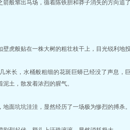
箭般窜出马场，循着陈铁胆和莽子消失的方向追
。
壁虎般贴在一株大树的粗壮枝干上，目光锐利地投
几米长，水桶般粗细的花斑巨蟒已经没了声息，巨
着泥土，散发着浓烈的腥气。
地面坑坑洼洼，显然经历了一场极为惨烈的搏杀