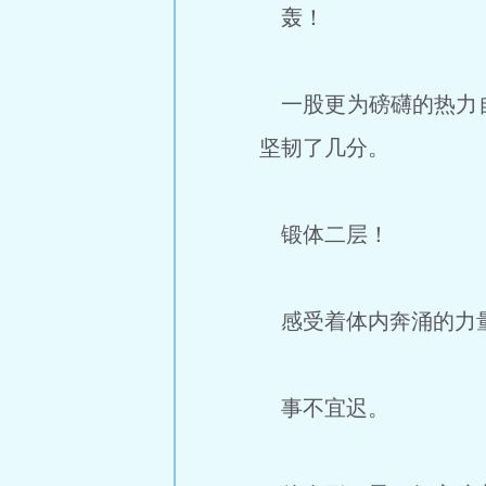
轰！
一股更为磅礴的热力自
坚韧了几分。
锻体二层！
感受着体内奔涌的力量
事不宜迟。