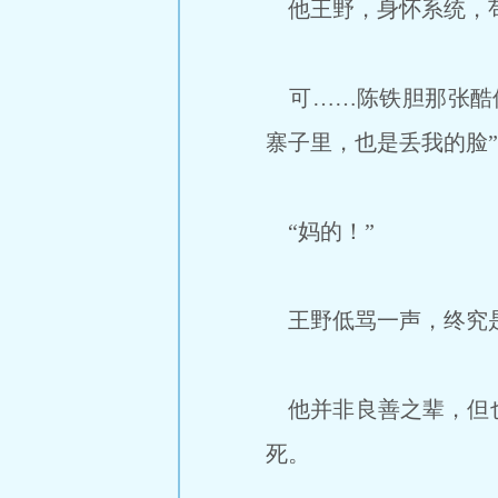
他王野，身怀系统，
可……陈铁胆那张酷似
寨子里，也是丢我的脸
“妈的！”
王野低骂一声，终究
他并非良善之辈，但也
死。