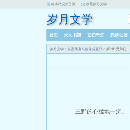
将本站设为首页
收藏岁月文学
岁月文学
首页
永久书架
玄幻奇幻
武侠仙侠
岁月文学
>
从黑风寨马倌修成至尊
> 第5章 兄弟们
王野的心猛地一沉。