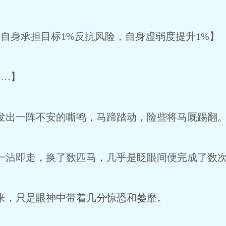
自身承担目标1%反抗风险，自身虚弱度提升1%】
…】
出一阵不安的嘶鸣，马蹄踏动，险些将马厩踢翻
沾即走，换了数匹马，几乎是眨眼间便完成了数
，只是眼神中带着几分惊恐和萎靡。