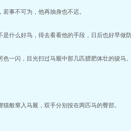
若事不可为，他再抽身也不迟。
是什么好鸟，得去看看他的手段，日后也好早做
色一闪，目光扫过马厩中那几匹膘肥体壮的骏马
猫般窜入马厩，双手分别按在两匹马的臀部。