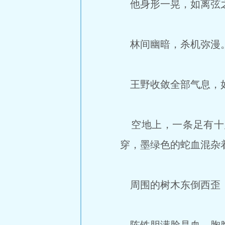
他身形一晃，如离弦之
林间幽暗，杀机弥漫
王野收敛全部气息，如
空地上，一条足有十
穿，墨绿色的蛇血混杂
周围的树木东倒西歪，