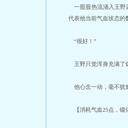
一股股热流涌入王野四
代表他当前气血状态的数
“很好！”
王野只觉浑身充满了
他心念一动，毫不犹豫
【消耗气血25点，锻