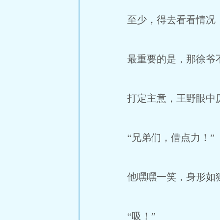
至少，得去看看情况，
最重要的是，那徐爷不
打定主意，王野眼中厉
“兄弟们，借点力！”
他嘿嘿一笑，身形如狸
“吸！”