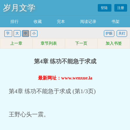
岁月文学
登陆
注册
排行
收藏
完本
阅读记录
书架
字:
大
中
小
护眼
关灯
上一章
章节列表
下一页
加入书签
第4章 练功不能急于求成
最新网址：www.wenxue.la
第4章 练功不能急于求成 (第1/3页)
王野心头一震。