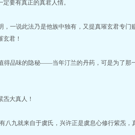
一定要有真正的真君人情。
，一说此法乃是他族中独有，又提真璀玄君专门
璀玄君！
得品味的隐秘——当年汀兰的丹药，可是为了那
紫炁大真人！
有八九就来自于虞氏，兴许正是虞息心修行紫炁，