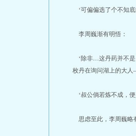
‘可偏偏选了个不知底
李周巍渐有明悟：
‘除非…这丹药并不是
枚丹在询问湖上的大人
‘叔公倘若炼不成，便
思虑至此，李周巍略