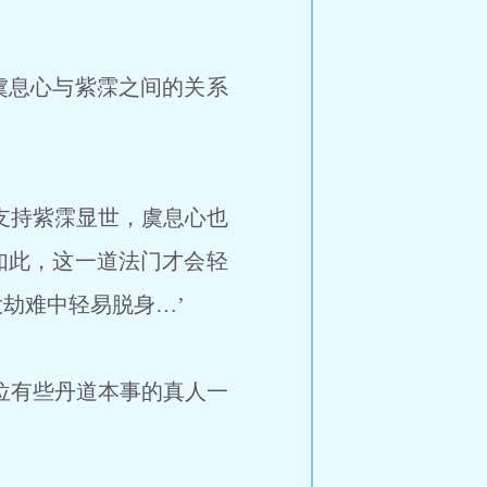
虞息心与紫霂之间的关系
支持紫霂显世，虞息心也
如此，这一道法门才会轻
劫难中轻易脱身…’
位有些丹道本事的真人一