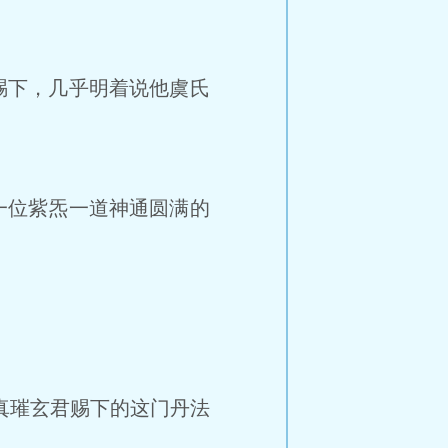
赐下，几乎明着说他虞氏
一位紫炁一道神通圆满的
真璀玄君赐下的这门丹法