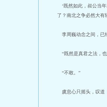
‘既然如此，叔公当年
了？南北之争必然大有
李周巍动念之间，已经
“既然是真君之法，也
“不敢。”
虞息心只摇头，叹道