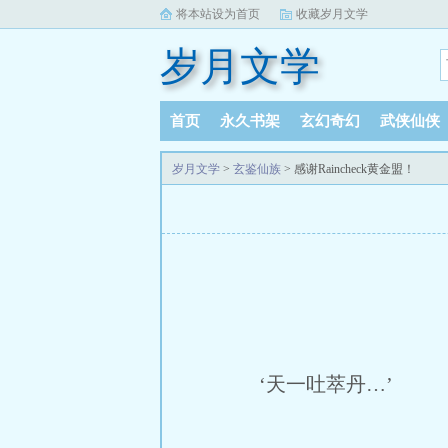
将本站设为首页
收藏岁月文学
岁月文学
首页
永久书架
玄幻奇幻
武侠仙侠
岁月文学
>
玄鉴仙族
> 感谢Raincheck黄金盟！
‘天一吐萃丹…’