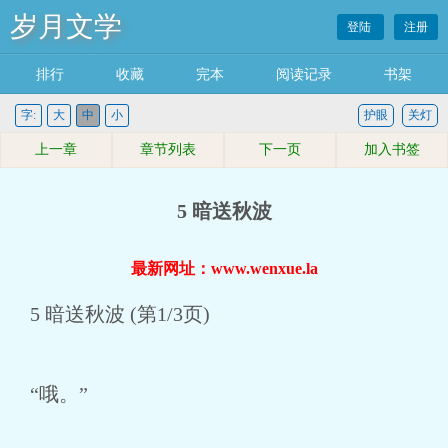
岁月文学
登陆
注册
排行
收藏
完本
阅读记录
书架
字:
大
中
小
护眼
关灯
上一章
章节列表
下一页
加入书签
5 暗送秋波
最新网址：www.wenxue.la
5 暗送秋波 (第1/3页)
“哦。”