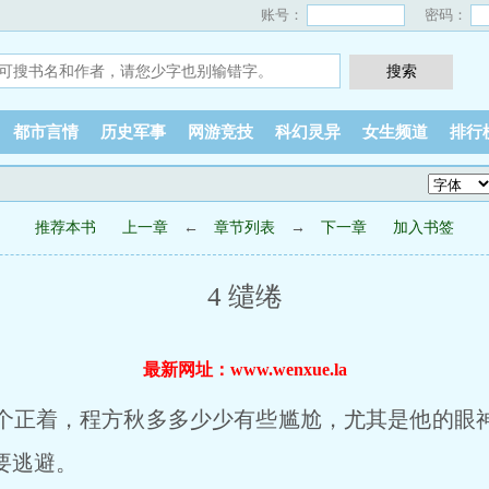
账号：
密码：
都市言情
历史军事
网游竞技
科幻灵异
女生频道
排行
推荐本书
上一章
←
章节列表
→
下一章
加入书签
4 缱绻
最新网址：www.wenxue.la
正着，程方秋多多少少有些尴尬，尤其是他的眼
要逃避。