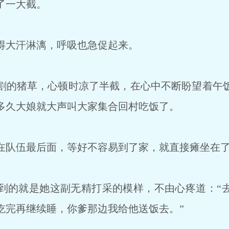
了一大截。
大汗淋漓，呼吸也急促起来。
的猪草，心顿时凉了半截，在心中不断盼望着午
多久大娘就大声叫大家集合回村吃饭了。
队伍最后面，等好不容易到了家，就直接瘫坐在
的就是她这副无精打采的模样，不由心疼道：“
吃完再继续睡，你爹那边我给他送饭去。”