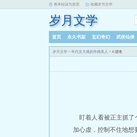
将本站设为首页
收藏岁月文学
岁月文学
首页
永久书架
玄幻奇幻
武侠仙侠
岁月文学
>
年代文大佬的作精美人
> 4 缱绻
盯着人看被正主抓了个
加心虚，控制不住地想