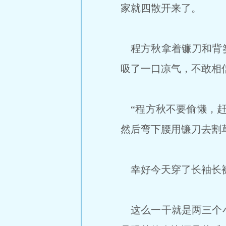
家就四散开来了。
程方秋拿着镰刀和背篓
吸了一口凉气，不敢相
“程方秋不要偷懒，赶
然后弯下腰用镰刀去割
幸好今天穿了长袖长裤
这么一干就是两三个小