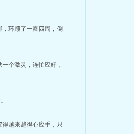
脚，环顾了一圈四周，倒
秋一个激灵，连忙应好，
。
溃。
变得越来越得心应手，只