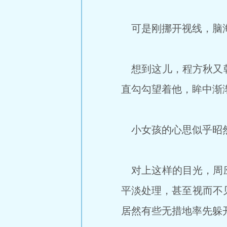
可是刚挪开视线，脑海
想到这儿，程方秋又朝
直勾勾望着他，眸中渐
小女孩的心思似乎昭
对上这样的目光，周应
平淡处理，甚至视而不
居然有些无措地率先躲