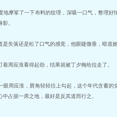
地摩挲了一下布料的纹理，深吸一口气，整理好
身影。
是失落还是松了口气的感觉，他眼睫微垂，暗道她
着周应淮看得起劲，结果就被丁夕梅给拉走了。
眼周应淮，唇角轻轻往上勾起，这个年代含蓄的
心中占据一席之地，最好是反其道而行之。