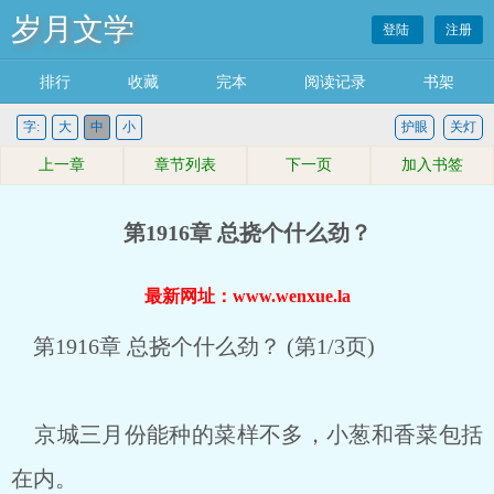
岁月文学
登陆
注册
排行
收藏
完本
阅读记录
书架
字:
大
中
小
护眼
关灯
上一章
章节列表
下一页
加入书签
第1916章 总挠个什么劲？
最新网址：www.wenxue.la
第1916章 总挠个什么劲？ (第1/3页)
京城三月份能种的菜样不多，小葱和香菜包括
在内。