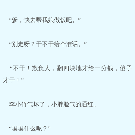
“爹，快去帮我娘做饭吧。”
“别走呀？干不干给个准话。”
“不干！欺负人，翻四块地才给一分钱，傻子
才干！”
李小竹气坏了，小胖脸气的通红。
“嚷嚷什么呢？”