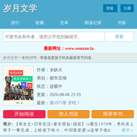
岁月文学
登陆
注册
排行
收藏
完本
阅读记录
书架
最新网址：www.wenxue.la
岁月文学
> 年代1979：带着老婆孩子吃肉最新章节列表
作者：乡妖火
类别：都市言情
状态：连载中
更新：2026-08-06 23:59
最新：
第1975章 开吃！
开始阅读
加入书架
推荐本书
简介:
【单女主+日常生活+家长里短+搞笑】\n重生1979年，李向东上
辈子一事无成，上啃老下啃小，中间靠老婆\n这辈子他成了一名火车
展开
»
供水员，全国各地跑的同时倒货赚钱两不误\n当别人还在为生活而忧