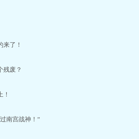
。
的来了！
个残废？
上！
过南宫战神！”