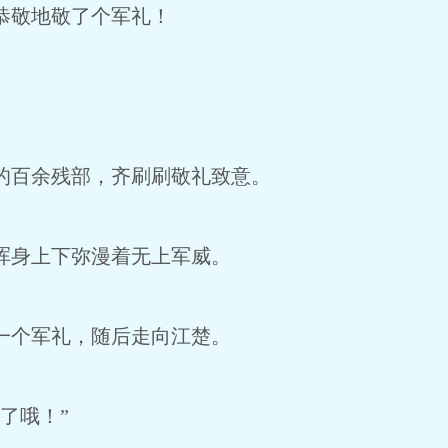
恭敬地敬了个军礼！
百余残部，齐刷刷敬礼致意。
浑身上下弥漫着无上军威。
一个军礼，随后走向江楚。
了哦！”