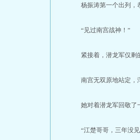
杨振涛第一个出列，
“见过南宫战神！”
紧接着，潜龙军仅剩的
南宫无双原地站定，
她对着潜龙军回敬了
“江楚哥哥，三年没见