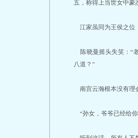
五，称得上当世女中豪
江家虽同为王侯之位，
陈晓曼摇头失笑：“老
八道？”
南宫云瀚根本没有理会
“孙女，爷爷已经给你