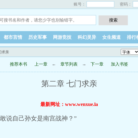
账号：
密码：
都市言情
历史军事
网游竞技
科幻灵异
女生频道
排行
门求亲
推荐本书
上一章
←
章节列表
→
下一章
加入书签
第二章 七门求亲
最新网址：www.wenxue.la
敢说自己孙女是南宫战神？”