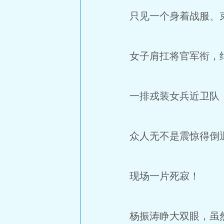
只见一个身着战服、束
女子肩扛将官军衔，绝
一排戎装女兵近卫队
众人无不是震惊得倒退
现场一片死寂！
杨振涛睁大双眼，虽然