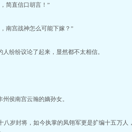
，简直信口胡言！”
，南宫战神怎么可能下嫁？”
人纷纷议论了起来，显然都不太相信。
丰州侯南宫云瀚的嫡孙女。
八岁封将，如今执掌的凤翎军更是扩编十五万人