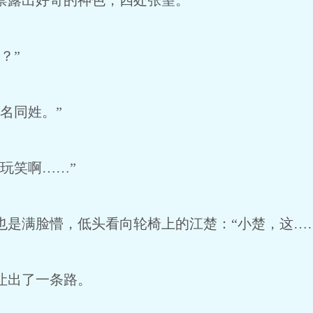
露出好奇的神色，四处张望。
？”
名同姓。”
玩笑啊……”
是满脸懵，低头看向轮椅上的江楚：“小楚，这…
让出了一条路。