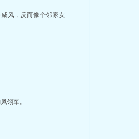
威风，反而像个邻家女
的凤翎军。