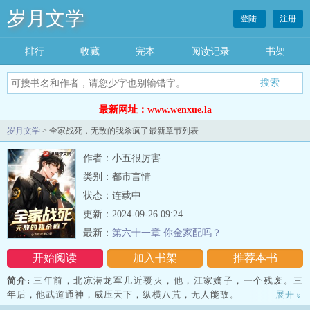
岁月文学
登陆
注册
排行
收藏
完本
阅读记录
书架
最新网址：www.wenxue.la
岁月文学
> 全家战死，无敌的我杀疯了最新章节列表
作者：小五很厉害
类别：都市言情
状态：连载中
更新：2024-09-26 09:24
最新：
第六十一章 你金家配吗？
开始阅读
加入书架
推荐本书
简介:
三年前，北凉潜龙军几近覆灭，他，江家嫡子，一个残废。三
年后，他武道通神，威压天下，纵横八荒，无人能敌。
展开
»