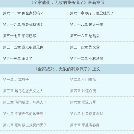
《全家战死，无敌的我杀疯了》最新章节
数载红尘，逆战春秋，江楚光复潜龙，重着战袍睥睨天下众生。
第六十一章 你金家配吗？
第六十章 晚了，他已经死了
“日月山河还在，诸位慢行！”
第五十九章 就是你找我？
第五十八章 惊天一掌
第五十七章 阳寿已尽
第五十六章 悠然居
第五十五章 我老板要见你
第五十四章 烈火堂
第五十三章 承让了
第五十二章 小林洋健
《全家战死，无敌的我杀疯了》正文
第一章 北凉有子
第二章 七门求亲
第三章 屠尽忘恩负义之人
第四章 讨还血债
第五章 飞雨成冰，可杀人！
第六章 喝退万军
第七章 不该养你们这些狗！
第八章 他竟然要杀我
第九章 是时候去找夏南天了
第十章 亲赴寿春庭