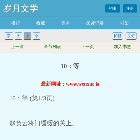
岁月文学
登陆
注册
排行
收藏
完本
阅读记录
书架
字:
大
中
小
护眼
关灯
上一章
章节列表
下一页
加入书签
10：等
最新网址：www.wenxue.la
10：等 (第1/3页)
赵负云将门缓缓的关上。