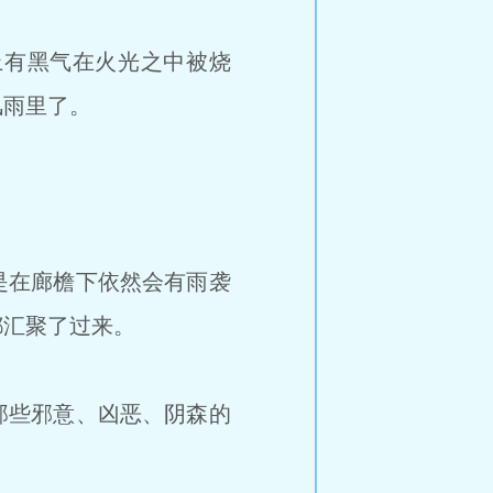
有黑气在火光之中被烧
风雨里了。
是在廊檐下依然会有雨袭
都汇聚了过来。
那些邪意、凶恶、阴森的