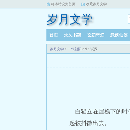
将本站设为首页
收藏岁月文学
岁月文学
首页
永久书架
玄幻奇幻
武侠仙侠
岁月文学
>
一气朝阳
> 9：试探
白猫立在屋檐下的时候
起被抖散出去。