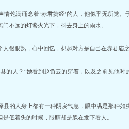
情饱满诵念着‘赤君赞经’的人，他似乎无所觉。
离门不远的灯盏火光下，抖去身上的雨水。
人很眼熟，心中回忆，想起对方是自己在赤君庙之
县的人？”她看到赵负云的穿着，以及之前见他时
县的人身上都有一种阴戾气息，眼中满是那种如
但是低着头的时候，眼睛却是躲在发下看人。