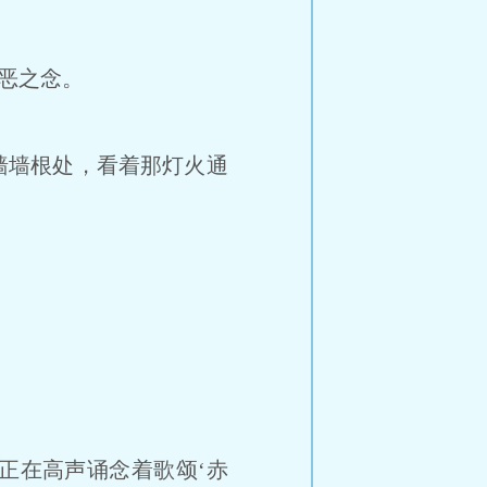
恶之念。
墙墙根处，看着那灯火通
正在高声诵念着歌颂‘赤