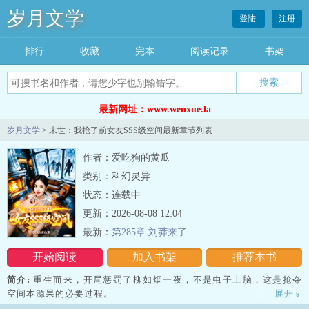
岁月文学
登陆
注册
排行
收藏
完本
阅读记录
书架
最新网址：www.wenxue.la
岁月文学
> 末世：我抢了前女友SSS级空间最新章节列表
作者：爱吃狗的黄瓜
类别：科幻灵异
状态：连载中
更新：2026-08-08 12:04
最新：
第285章 刘莽来了
开始阅读
加入书架
推荐本书
简介:
重生而来，开局惩罚了柳如烟一夜，不是虫子上脑，这是抢夺
空间本源果的必要过程。
展开
»