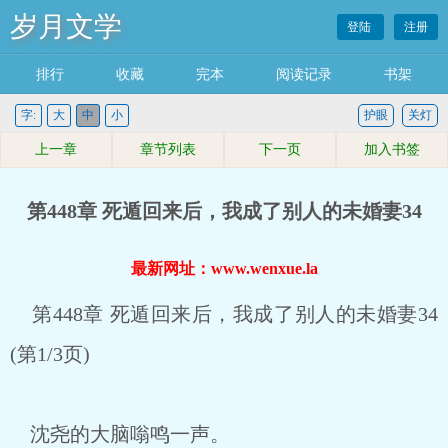
岁月文学
登陆
注册
排行
收藏
完本
阅读记录
书架
字:
大
中
小
护眼
关灯
上一章
章节列表
下一页
加入书签
第448章 死遁回来后，我成了别人的未婚妻34
最新网址：www.wenxue.la
第448章 死遁回来后，我成了别人的未婚妻34
(第1/3页)
沈尧的大脑嗡鸣一声。