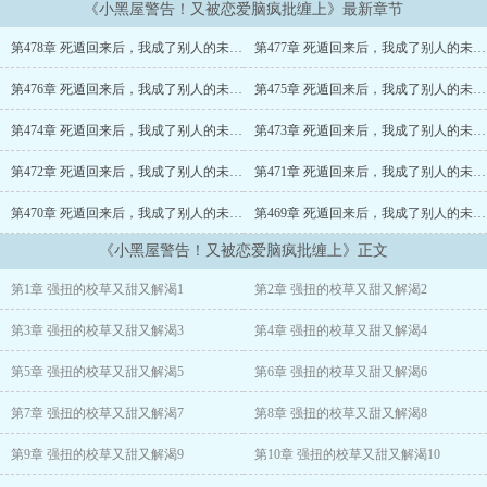
《小黑屋警告！又被恋爱脑疯批缠上》最新章节
任务世界扮演恶毒女配。
第478章 死遁回来后，我成了别人的未婚妻64
第477章 死遁回来后，我成了别人的未婚妻63
\n任务世界的她恶毒自私，又作又坏，走完剧情本该迎来悲惨结局，
但各世界男主全都不约而同地缠了上来，得不到她的爱就发疯，要将
第476章 死遁回来后，我成了别人的未婚妻62
第475章 死遁回来后，我成了别人的未婚妻61
她关起来……\n世界一：【强扭的校草又甜又解渴】\n利用暧昧照威
逼校草与自己交往，她娇纵野蛮，言语侮辱男主，只待他忍无可忍，
第474章 死遁回来后，我成了别人的未婚妻60
第473章 死遁回来后，我成了别人的未婚妻59
设局摆脱自己。
第472章 死遁回来后，我成了别人的未婚妻58
第471章 死遁回来后，我成了别人的未婚妻57
可为何，她提分手，清冷校草却红了眼……\n世界二：【矜傲京圈太
第470章 死遁回来后，我成了别人的未婚妻56
第469章 死遁回来后，我成了别人的未婚妻55
子爷为爱做三】\n她是貌美的拜金校花，宴会上意图勾引男主，被警
告后狼狈离场，遂退而求其次，勾引男二，即男主的好兄弟，勤勤恳
《小黑屋警告！又被恋爱脑疯批缠上》正文
恳与男二发展感情线，看不上她的男主却频频现身，甚至甘愿为爱做
三。
第1章 强扭的校草又甜又解渴1
第2章 强扭的校草又甜又解渴2
\n待更新……\n男主设定：不同世界性格不同，但有一个共性——感
第3章 强扭的校草又甜又解渴3
第4章 强扭的校草又甜又解渴4
受到女主爱意能勉强正常做个人，如果女主不爱他，就发疯，男主是
需要女主爱意滋养的花。
第5章 强扭的校草又甜又解渴5
第6章 强扭的校草又甜又解渴6
第7章 强扭的校草又甜又解渴7
第8章 强扭的校草又甜又解渴8
第9章 强扭的校草又甜又解渴9
第10章 强扭的校草又甜又解渴10