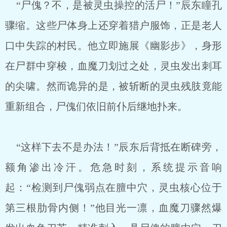
“尸傀？不，是被灵虫操控的活尸！”辰东瞳孔
骤缩。这些尸体身上还穿着猎户服饰，正是老人
口中失踪的村民。他立即施展《幽影步》，身形
在尸群中穿梭，血魔刀划过之处，灵虫发出刺耳
的尖啸。然而诡异的是，被斩断的灵虫残肢竟能
重新组合，尸傀们依旧前仆后继地扑来。
“这样下去不是办法！”辰东后背抵在断碑旁，
额角渗出冷汗。危急时刻，系统提示音响
起：“检测到尸傀弱点在膻中穴，灵虫核心位于
第三根肋骨内侧！”他目光一凛，血魔刀骤然爆