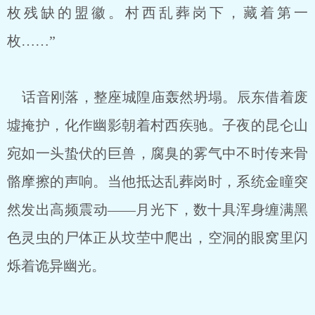
枚残缺的盟徽。村西乱葬岗下，藏着第一
枚……”
话音刚落，整座城隍庙轰然坍塌。辰东借着废
墟掩护，化作幽影朝着村西疾驰。子夜的昆仑山
宛如一头蛰伏的巨兽，腐臭的雾气中不时传来骨
骼摩擦的声响。当他抵达乱葬岗时，系统金瞳突
然发出高频震动——月光下，数十具浑身缠满黑
色灵虫的尸体正从坟茔中爬出，空洞的眼窝里闪
烁着诡异幽光。