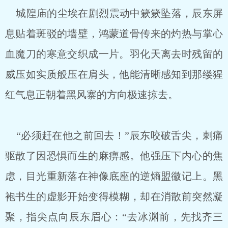
城隍庙的尘埃在剧烈震动中簌簌坠落，辰东屏
息贴着斑驳的墙壁，鸿蒙道骨传来的灼热与掌心
血魔刀的寒意交织成一片。羽化天离去时残留的
威压如实质般压在肩头，他能清晰感知到那缕猩
红气息正朝着黑风寨的方向极速掠去。
“必须赶在他之前回去！”辰东咬破舌尖，刺痛
驱散了因恐惧而生的麻痹感。他强压下内心的焦
虑，目光重新落在神像底座的逆熵盟徽记上。黑
袍书生的虚影开始变得模糊，却在消散前突然凝
聚，指尖点向辰东眉心：“去冰渊前，先找齐三