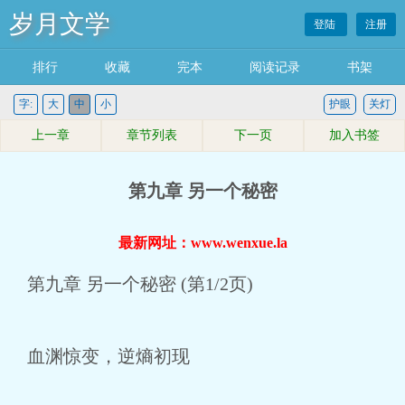
岁月文学
登陆
注册
排行
收藏
完本
阅读记录
书架
字:
大
中
小
护眼
关灯
上一章
章节列表
下一页
加入书签
第九章 另一个秘密
最新网址：www.wenxue.la
第九章 另一个秘密 (第1/2页)
血渊惊变，逆熵初现