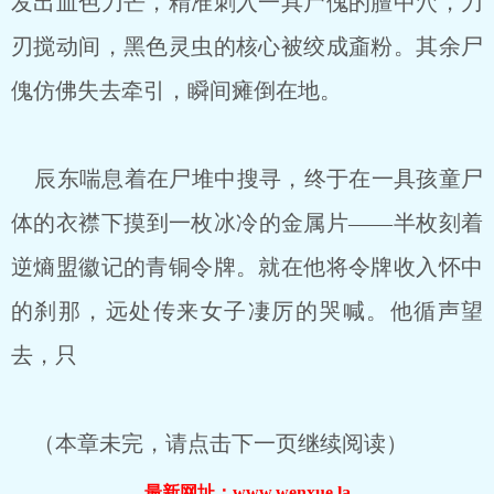
发出血色刀芒，精准刺入一具尸傀的膻中穴，刀
刃搅动间，黑色灵虫的核心被绞成齑粉。其余尸
傀仿佛失去牵引，瞬间瘫倒在地。
辰东喘息着在尸堆中搜寻，终于在一具孩童尸
体的衣襟下摸到一枚冰冷的金属片——半枚刻着
逆熵盟徽记的青铜令牌。就在他将令牌收入怀中
的刹那，远处传来女子凄厉的哭喊。他循声望
去，只
（本章未完，请点击下一页继续阅读）
最新网址：www.wenxue.la