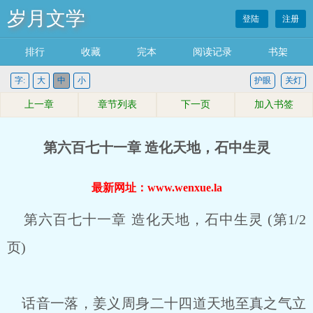
岁月文学
登陆
注册
排行
收藏
完本
阅读记录
书架
字:
大
中
小
护眼
关灯
上一章
章节列表
下一页
加入书签
第六百七十一章 造化天地，石中生灵
最新网址：www.wenxue.la
第六百七十一章 造化天地，石中生灵 (第1/2
页)
话音一落，姜义周身二十四道天地至真之气立