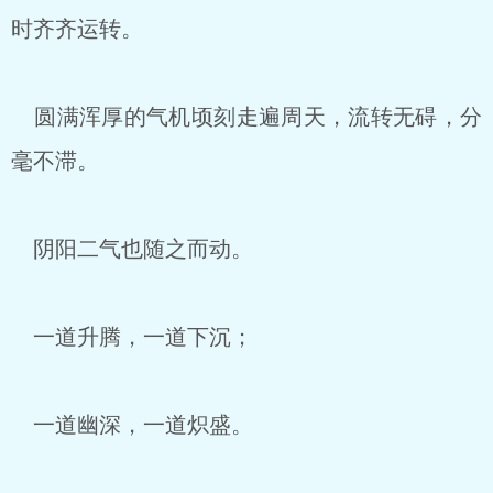
时齐齐运转。
圆满浑厚的气机顷刻走遍周天，流转无碍，分
毫不滞。
阴阳二气也随之而动。
一道升腾，一道下沉；
一道幽深，一道炽盛。