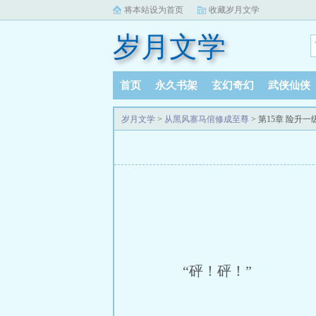
将本站设为首页
收藏岁月文学
岁月文学
首页
永久书架
玄幻奇幻
武侠仙侠
岁月文学
>
从黑风寨马倌修成至尊
> 第15章 险升一
“砰！砰！”