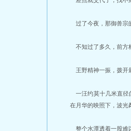
差点就交代了，找不
过了今夜，那御兽宗的
不知过了多久，前方林
王野精神一振，拨开最
一汪约莫十几米直径的
在月华的映照下，波光
整个水潭透着一股难以