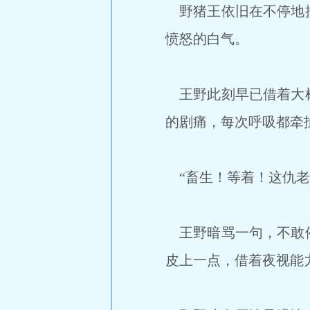
野猪王依旧在不停地撞
愤怒的白气。
王野此刻早已借着大树
的剧痛，每次呼吸都牵
“畜生！等着！这仇老
王野暗骂一句，不敢停
皮上一点，借着夜视能