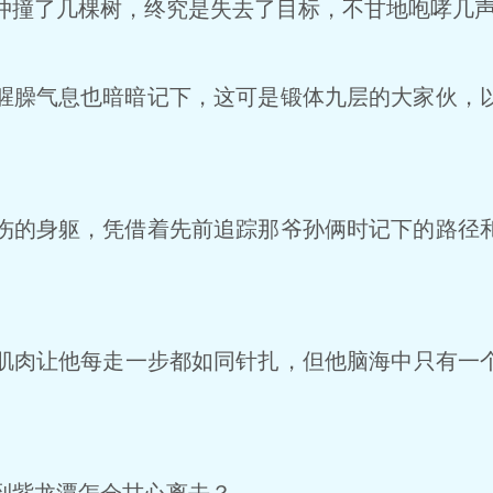
撞了几棵树，终究是失去了目标，不甘地咆哮几声
臊气息也暗暗记下，这可是锻体九层的大家伙，
的身躯，凭借着先前追踪那爷孙俩时记下的路径
肉让他每走一步都如同针扎，但他脑海中只有一