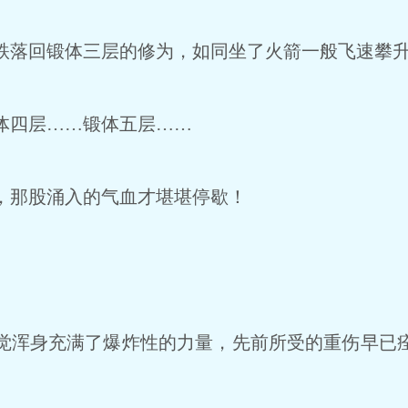
落回锻体三层的修为，如同坐了火箭一般飞速攀
体四层……锻体五层……
那股涌入的气血才堪堪停歇！
浑身充满了爆炸性的力量，先前所受的重伤早已