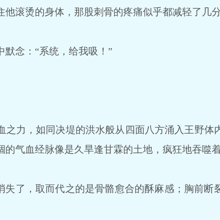
他滚烫的身体，那股刺骨的疼痛似乎都减轻了几
默念：“系统，给我吸！”
之力，如同决堤的洪水般从四面八方涌入王野体
涸的气血经脉像是久旱逢甘霖的土地，疯狂地吞噬
消失了，取而代之的是骨骼愈合的酥麻感；胸前断