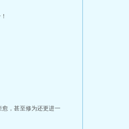
升！
痊愈，甚至修为还更进一