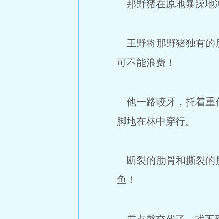
那野猪在原地暴躁地冲
王野将那野猪独有的腥
可不能浪费！
他一路咬牙，托着重伤
脚地在林中穿行。
断裂的肋骨和撕裂的肌
鱼！