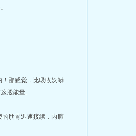
分。
内！那感觉，比吸收妖蟒
着这股能量。
裂的肋骨迅速接续，内腑