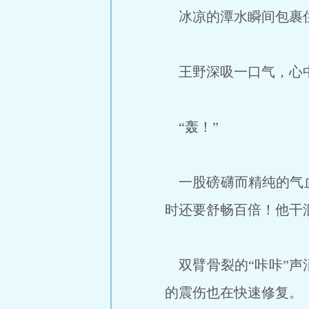
冰凉的潭水瞬间包裹住
王野深吸一口气，心中
“轰！”
一股磅礴而精纯的气血
时还要舒畅百倍！他干
双臂骨裂的“咔咔”声
的震伤也在快速修复。