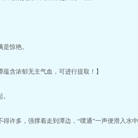
满是惊艳。
蕴含浓郁无主气血，可进行提取！】
起。
得许多，强撑着走到潭边，“噗通”一声便滑入水