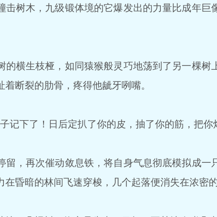
击树木，九级锻体境的它爆发出的力量比成年巨
的横生枝桠，如同猿猴般灵巧地荡到了另一棵树
扯着断裂的肋骨，疼得他龇牙咧嘴。
子记下了！日后定扒了你的皮，抽了你的筋，把你
留，再次催动敛息铁，将自身气息彻底模拟成一
力在昏暗的林间飞速穿梭，几个起落便消失在浓密