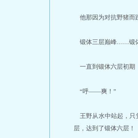
他那因为对抗野猪而跌
锻体三层巅峰……锻
一直到锻体六层初期，
“呼——爽！”
王野从水中站起，只觉
层，达到了锻体六层！