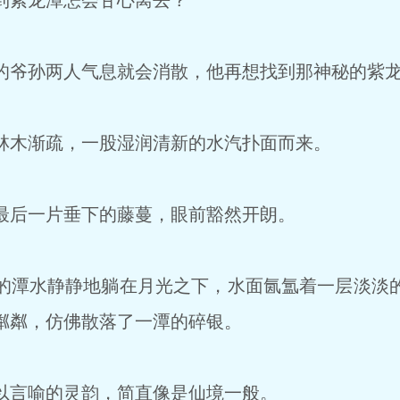
到紫龙潭怎会甘心离去？
爷孙两人气息就会消散，他再想找到那神秘的紫龙
木渐疏，一股湿润清新的水汽扑面而来。
后一片垂下的藤蔓，眼前豁然开朗。
潭水静静地躺在月光之下，水面氤氲着一层淡淡
粼粼，仿佛散落了一潭的碎银。
言喻的灵韵，简直像是仙境一般。