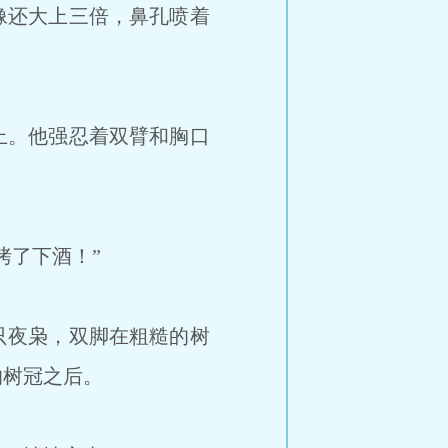
像还大上三倍，鼻孔喷着
上。他强忍着双臂和胸口
烤了下酒！”
只夜枭，双脚在粗糙的树
的树冠之后。