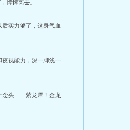
，悻悻离去。
以后实力够了，这身气血
和夜视能力，深一脚浅一
个念头——紫龙潭！金龙