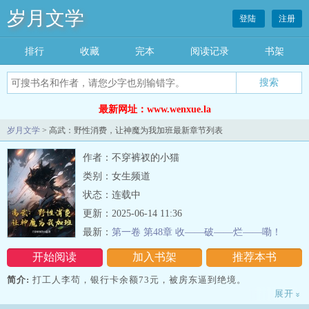
岁月文学
登陆
注册
排行
收藏
完本
阅读记录
书架
最新网址：www.wenxue.la
岁月文学
> 高武：野性消费，让神魔为我加班最新章节列表
作者：不穿裤衩的小猫
类别：女生频道
状态：连载中
更新：2025-06-14 11:36
最新：
第一卷 第48章 收——破——烂——嘞！
开始阅读
加入书架
推荐本书
简介:
打工人李苟，银行卡余额73元，被房东逼到绝境。
展开
»
就在此时，手机上出现一个山寨app。