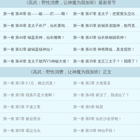
《高武：野性消费，让神魔为我加班》最新章节
它提供了各种匪夷所思的廉价商品，李苟抱着死马当活马医的心态点
第一卷 第48章 收——破——烂——嘞！
第一卷 第47章 龙太子：把窝窝头交出来！
了购买。
第一卷 第46章 龙太子诈尸，仙长要炖角！
第一卷 第45章 妖锅吞龙噬神，敖丙竟未死！
下一秒，实体刮刮卡凭空出现！
第一卷 第44章 锅盖吞神，仙长嘴馋！
第一卷 第43章 仙长铁锅镇双神！
刮开后，中奖499元！
第一卷 第42章 破锅盖镇神仙！
第一卷 第41章 神将降临，真龙现世！
“这app……竟然是真的？！”
第一卷 第40章 龙太子敖丙VS神秘大佬！
第一卷 第39章 龙王三太子？！我喂了！
无论多么廉价的商品，都会按照其最夸张的宣传语100%具现化！
《高武：野性消费，让神魔为我加班》正文
当他用香水引发全小区混乱逃脱房东，
第一卷 第1章 0.1元，概念武装！
第一卷 第2章 大佬显圣
用脑回路药丸吓跑高利贷，
第一卷 第3章 我真不是大佬啊！
第一卷 第4章 家没了，我成仙了？
系统提示出现了：
第一卷 第5章 不速之客
第一卷 第6章 蜗居
【恭喜解锁：概念武装·丐版！】
第一卷 第7章 被迫营业
第一卷 第8章 仙长沙县管饱！
【恭喜解锁：法则基石·边角料！】
第一卷 第9章 霉运当头
第一卷 第10章 神仙手段！