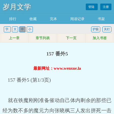
岁月文学
登陆
注册
排行
收藏
完本
阅读记录
书架
字:
大
中
小
护眼
关灯
上一章
章节列表
下一页
加入书签
157 番外5
最新网址：www.wenxue.la
157 番外5 (第1/3页)
就在铁魔刚刚准备催动自己体内剩余的那些已
经为数不多的魔元力向张晓枫三人发出拼死一击