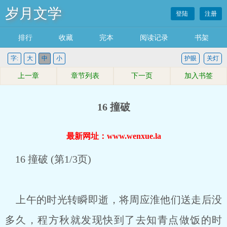
岁月文学
登陆
注册
排行
收藏
完本
阅读记录
书架
字:
大
中
小
护眼
关灯
上一章
章节列表
下一页
加入书签
16 撞破
最新网址：www.wenxue.la
16 撞破 (第1/3页)
上午的时光转瞬即逝，将周应淮他们送走后没
多久，程方秋就发现快到了去知青点做饭的时