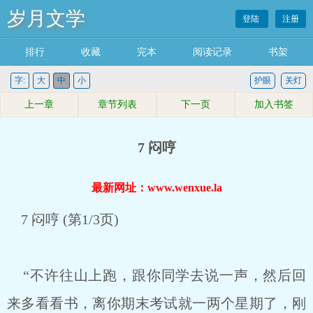
岁月文学
登陆
注册
排行
收藏
完本
阅读记录
书架
字:
大
中
小
护眼
关灯
上一章
章节列表
下一页
加入书签
7 闷哼
最新网址：www.wenxue.la
7 闷哼 (第1/3页)
“不许往山上跑，跟你同学去说一声，然后回
来多看看书，离你期末考试就一两个星期了，刚