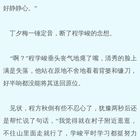
好静静心。”
丁夕梅一锤定音，断了程学峻的念想。
“啊？”程学峻垂头丧气地瘪了嘴，清秀的脸上
满是失落，他站在原地不舍地看着背篓和镰刀，
好半响都没能将其送回原位。
见状，程方秋倒有些不忍心了，犹豫两秒后还
是帮忙说了句话，“我觉得就在村子附近逛逛，
不往山里面走就行了，学峻平时学习都挺努力