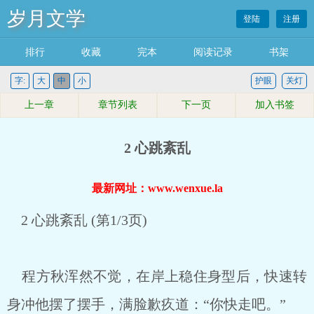
岁月文学
登陆
注册
排行
收藏
完本
阅读记录
书架
字:
大
中
小
护眼
关灯
上一章
章节列表
下一页
加入书签
2 心跳紊乱
最新网址：www.wenxue.la
2 心跳紊乱 (第1/3页)
程方秋浑然不觉，在岸上稳住身型后，快速转
身冲他摆了摆手，满脸歉疚道：“你快走吧。”