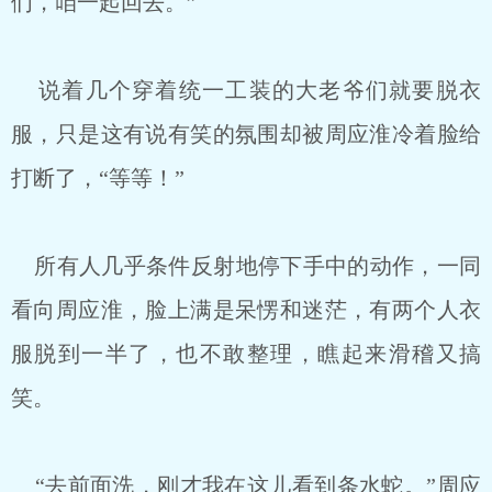
们，咱一起回去。”
说着几个穿着统一工装的大老爷们就要脱衣
服，只是这有说有笑的氛围却被周应淮冷着脸给
打断了，“等等！”
所有人几乎条件反射地停下手中的动作，一同
看向周应淮，脸上满是呆愣和迷茫，有两个人衣
服脱到一半了，也不敢整理，瞧起来滑稽又搞
笑。
“去前面洗，刚才我在这儿看到条水蛇。”周应