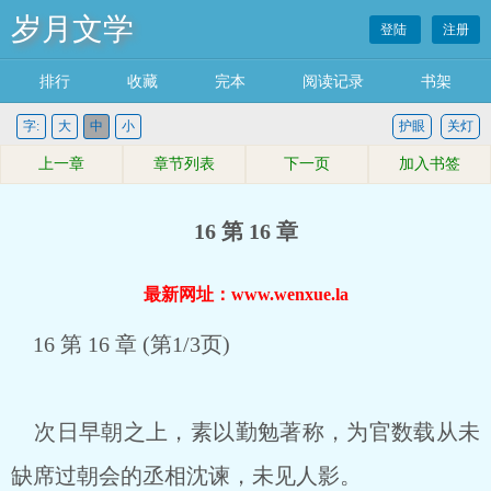
岁月文学
登陆
注册
排行
收藏
完本
阅读记录
书架
字:
大
中
小
护眼
关灯
上一章
章节列表
下一页
加入书签
16 第 16 章
最新网址：www.wenxue.la
16 第 16 章 (第1/3页)
次日早朝之上，素以勤勉著称，为官数载从未
缺席过朝会的丞相沈谏，未见人影。