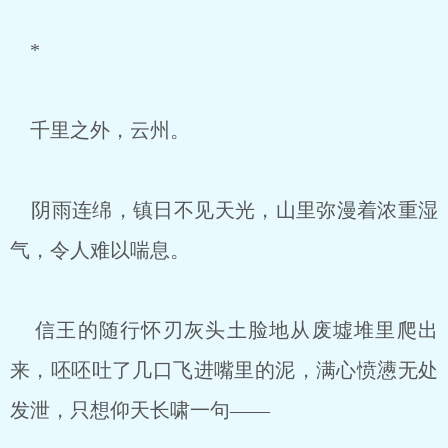
*
千里之外，云州。
阴雨连绵，镇日不见天光，山里弥漫着浓重湿
气，令人难以喘息。
信王的随行怀刃灰头土脸地从废墟堆里爬出
来，呸呸吐了几口飞进嘴里的泥，满心愤懑无处
发泄，只想仰天长啸一句——