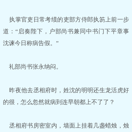
执掌官吏日常考绩的吏部方侍郎执笏上前一步
道：“启奏陛下，户部尚书兼同中书门下平章事
沈谏今日称病告假。”
礼部尚书张永纳闷。
昨夜他去丞相府时，姓沈的明明还生龙活虎好
的很，怎么忽然就病到连早朝都上不了了？
丞相府书房密室内，墙面上挂着几盏蜡烛，烛