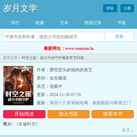
岁月文学
登陆
注册
排行
收藏
完本
阅读记录
书架
最新网址：www.wenxue.la
岁月文学
> 时空之旅：战火中的守护最新章节列表
作者：爱吃茭头炒烧肉的老王
类别：女生频道
状态：连载中
更新：2024-11-30 07:59
最新：
第四十八章突破电网：狭路险阻与希望之门
开始阅读
加入书架
推荐本书
简介:
《穿越时空》
展开
»
主要人物：