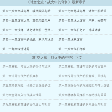
《时空之旅：战火中的守护》最新章节
林晓：一位对历史充满热情的年轻考古学家，聪明勇敢，富有冒险精
第四十八章突破电网：狭路险阻与希望之门
第四十七章勇破电网：迷宫中的希望之光
神。
第四十五章迷宫之危：蓝色电弧电网的挑战
第四十四章冰之迷宫：严寒、光芒与神秘符号
苏娜：林晓的助手，同样对考古和历史有浓厚兴趣，心思缜密。
第四十三章抉择：冰之迷宫的三岔路口
第四十二章宝石之力：冲破冰墙
李博士：考古界的权威，林晓的导师。
第四十一章迷宫中的挑战：寒风与冰墙
第四十章冰寒迷宫
故事情节：
第三十九章绿洲谜题
第三十八章宝石考验
林晓在一次考古挖掘中，意外发现了一个神秘的古代遗迹，里面隐藏
《时空之旅：战火中的守护》正文
着一件能穿越时空的宝物。在接触宝物的瞬间，林晓被卷入了时空漩
涡，穿越到了古代。
第一章林晓：考古之路的热情与追求
第二章林晓、苏娜与团队的考古壮举
他来到了一个动荡的战乱时代，凭借着自己的历史知识和现代技能，
第三章追寻古代文明的真相
第四章探寻古代文明的辉煌、困境与希望
努力生存下来。在这里，他结识了一些志同道合的朋友，一起抵抗外
敌的入侵。
第五章跨越艰险，揭秘历史深处的惊人奥秘
第六章国际合作的艰难险阻与伟大突破
林晓始终没有忘记寻找回到现代的方法。在探寻的过程中，他发现了
第七章意外闯入古代战火世界
第八章林晓和苏娜的生存绝境与重重危机
一个惊天的秘密：这个时代的一场关键战役的胜负，竟然会影响到现
代世界的命运。
第九章林晓和苏娜的古代逃亡与时空之谜
第十章林晓和苏娜的洞穴逃生与时空穿越之旅