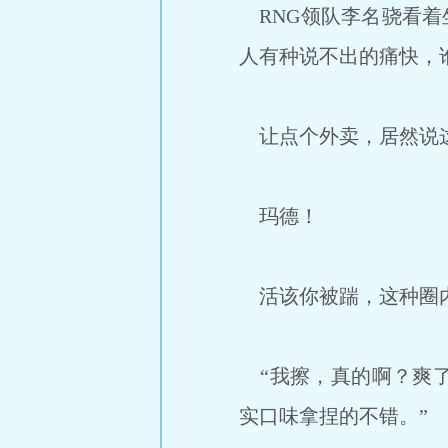
RNG领队李名骁看着
人有种说不出的痛快，
让点个外卖，居然说
玛德！
活该你被踹，这种圈内
“我擦，真的啊？爽了
实口味拿捏的不错。”