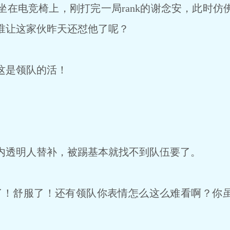
坐在电竞椅上，刚打完一局rank的谢念安，此时仿
谁让这家伙昨天还怼他了呢？
这是领队的活！
透明人替补，被踢基本就找不到队伍要了。
！舒服了！还有领队你表情怎么这么难看啊？你