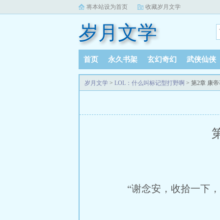
将本站设为首页
收藏岁月文学
岁月文学
首页
永久书架
玄幻奇幻
武侠仙侠
岁月文学
>
LOL：什么叫标记型打野啊
> 第2章 
“谢念安，收拾一下，