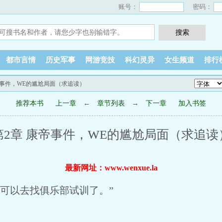
账号：
密码：
都市言情
历史军事
网游竞技
科幻灵异
女生频道
排行
康帝事件，WE的尴尬局面（求追读）
推荐本书
上一章
←
章节列表
→
下一章
加入书签
第2章 康帝事件，WE的尴尬局面（求追读
最新网址：www.wenxue.la
可以去找俱乐部试训了。”