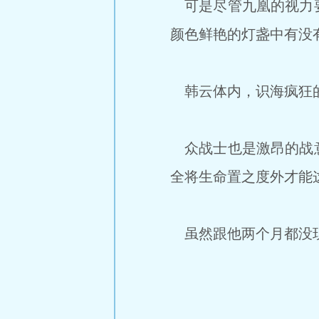
可是尽管九凰的视力要
颜色鲜艳的灯盏中有没
韩云体内，识海疯狂的
众战士也是激昂的战意
全将生命置之度外才能
虽然跟他两个月都没现