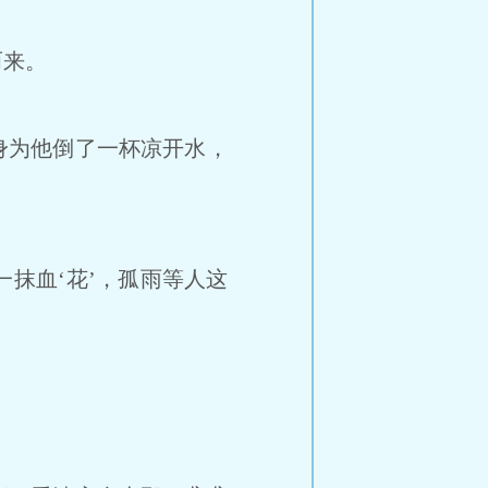
而来。
身为他倒了一杯凉开水，
抹血‘花’，孤雨等人这