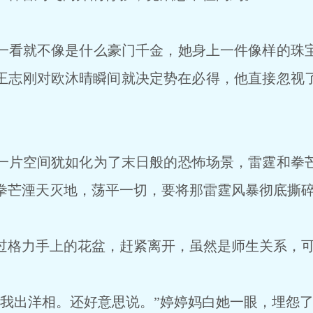
看就不像是什么豪门千金，她身上一件像样的珠
王志刚对欧沐晴瞬间就决定势在必得，他直接忽视
片空间犹如化为了末日般的恐怖场景，雷霆和拳
拳芒湮天灭地，荡平一切，要将那雷霆风暴彻底撕
格力手上的花盆，赶紧离开，虽然是师生关系，可
我出洋相。还好意思说。”婷婷妈白她一眼，埋怨