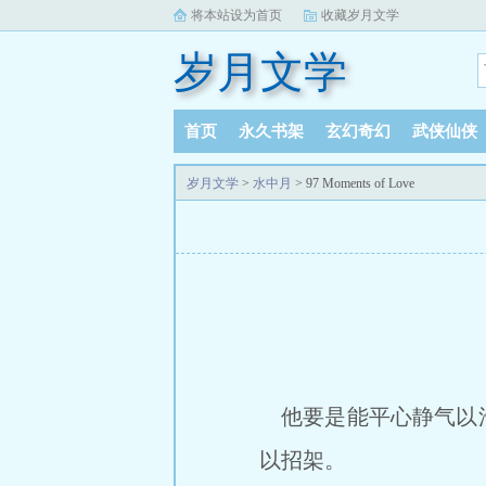
将本站设为首页
收藏岁月文学
岁月文学
首页
永久书架
玄幻奇幻
武侠仙侠
岁月文学
>
水中月
> 97 Moments of Love
他要是能平心静气以浩
以招架。