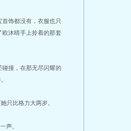
宝首饰都没有，衣服也只
了欧沐晴手上拎着的那套
芒碰撞，在那无尽闪耀的
碎。
她只比格力大两岁。
了一声。