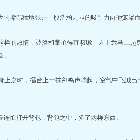
的嘴巴猛地张开一股浩瀚无匹的吸引力向他笼罩
样的热情，被酒和菜呛得直咳嗽。方正武马上起
些。
上之时，擂台上一抹剑鸣声响起，空气中飞溅出一
连忙打开背包，背包之中，多了两样东西。