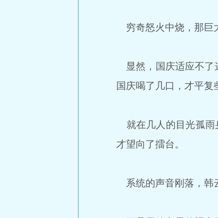
穷奇怒火中烧，那巨大
显然，国庆适应不了这
国庆喝了几口，才平复
就在几人的目光孤雨身
才望向了擂台。
系统的声音刚落，韩云