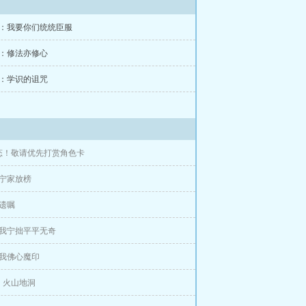
章：我要你们统统臣服
章：修法亦修心
章：学识的诅咒
态！敬请优先打赏角色卡
：宁家放榜
遗嘱
：我宁拙平平无奇
：我佛心魔印
：火山地洞