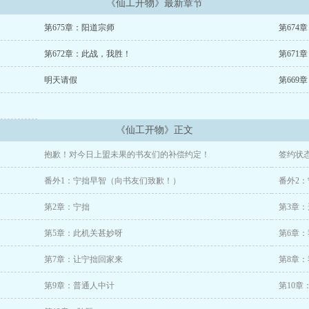
《仙工开物》最新章节
华与天齐。古钟传法度，月下舞清辉。真身具万象，人间谁与敌！
第675章：阳道宗师
第674
作《仙工开物》将于2024.4.20，起点中文网首发。
第672章：此战，我胜！
第671
！
明天请假
第669
《仙工开物》正文
抱歉！对今日上盟未果的书友们的补偿约定！
签约状
番外1：宁拙早智（向书友们致歉！）
番外2
第2章：宁拙
第3章：
第5章：此机关甚妙呀
第6章
第7章：让宁拙回家来
第8章
第9章：普通人中计
第10章