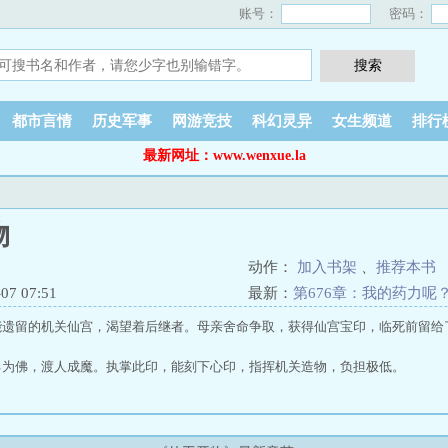
账号：
密码：
都市言情
历史军事
网游竞技
科幻灵异
女生频道
排行
最新网址：www.wenxue.la
物
动作：
加入书架
、
推荐本书
7 07:51
最新：
第676章：我的药力呢
能遗留的机关仙宫，渴望着后继者。母亲舍命争取，获得仙宫宝印，临死前留给
己为佛，渡人成魔。执掌此印，能刻下心印，指挥机关造物，负担极低。
心神负担极重。但宁拙却能以一御万，游刃有余。宁拙：“娘，孩儿一定不负您的
理。