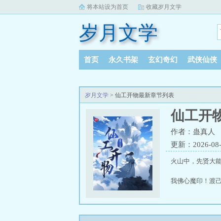
将本站设为首页
收藏岁月文学
岁月文学
首页
永久书架
玄幻奇幻
武侠仙侠
岁月文学
> 仙工开物最新章节列表
仙工开
作者：蛊真人
更新：2026-08-0
火山中，先贤大
我佛心魔印！渡
常人指挥机关，
灵秘，工巧合至