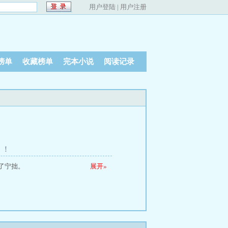
用户登陆
|
用户注册
榜单
收藏榜单
完本小说
阅读记录
？！
了宁拙。
展开
»
嘱托，取得那仙宫！”正是：仙偶通