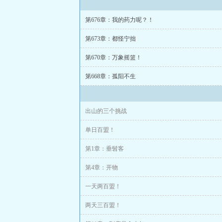
开宇出新境，物
第676章：我的药力呢？！
……蛊真人下山之首
第673章：都怪宁拙
希望大家能喜欢
第670章：万象摇篮！
第668章：孤阳不生
出山的三个挑战
单日百盟！
第1章：垂髫客
第4章：开物
一天两百盟！
两天三百盟！