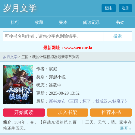
岁月文学
登陆
注册
排行
收藏
完本
阅读记录
书架
最新网址：www.wenxue.la
岁月文学
> 三国：我的计谋模拟器最新章节列表
作者：宸庭
类别：穿越小说
状态：连载中
更新：2025-08-29 13:52
最新：
新书发布《三国：坏了，我成汉末魅魔了》
开始阅读
加入书架
推荐本书
简介:
184年，春。【穿越东汉的第九百一十三天。天气，晴。家中存
粮还剩五天。
展开
»