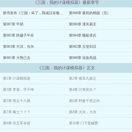
《三国：我的计谋模拟器》最新章节
将饿死。黄巾之乱已经爆发，命运的齿轮，何时才能开始转动到我这
里？
新书发布《三国：坏了，我成汉末魅魔了》
第988章 最初的桃园（完）
】正当李基写过今日份的日记，放出的贤士流言终于引来了刘关张的
第987章 平胡
第986章 潼关易主
拜访。
第985章 跨越子午谷
第984章 魏延借兵
然而，当李基使用”计谋模拟器
第983章 大汉，当兴
第982章 玉玺归汉
“推演，如何才能顺利成为刘备的谋主之时……【选择1、欲擒故纵；
第981章 大势已去
第980章 浴血死战
选择2、舌战三英；选择3、虚张声势】嗯？舌战三英？？？
《三国：我的计谋模拟器》正文
第1章 计谋模拟器
第2章 彼其九族之
第3章 李基，字子坤
第4章 计将安出？
第5章 燕云十八骑
第6章 料敌千里之外
第7章 毒士？？？
第8章 大兴，大兴
第9章 共立军令状
第10章 门下督贼曹