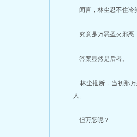
闻言，林尘忍不住冷
究竟是万恶圣火邪恶
答案显然是后者。
林尘推断，当初那万
人。
但万恶呢？