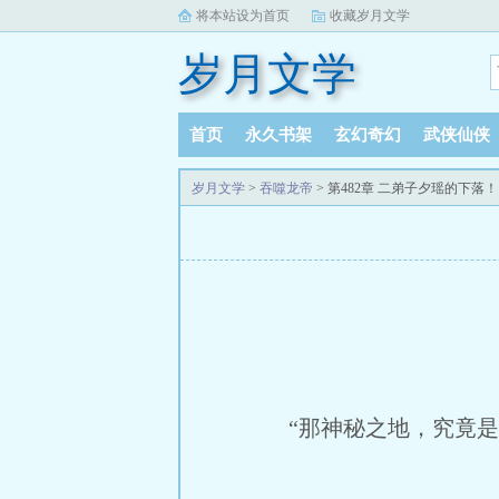
将本站设为首页
收藏岁月文学
岁月文学
首页
永久书架
玄幻奇幻
武侠仙侠
岁月文学
>
吞噬龙帝
> 第482章 二弟子夕瑶的下落！
“那神秘之地，究竟是