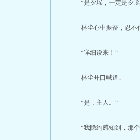
“是夕瑶，一定是夕瑶
林尘心中振奋，忍不
“详细说来！”
林尘开口喊道。
“是，主人。”
“我隐约感知到，那个