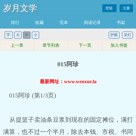
岁月文学
登陆
注册
排行
收藏
完本
阅读记录
书架
字:
大
中
小
护眼
关灯
上一章
章节列表
下一页
加入书签
015阿珍
最新网址：www.wenxue.la
015阿珍 (第1/3页)
从提篮子卖油条豆浆到现在的固定摊位，满打
满算，也不过一个半月，除去本钱、市税、书同