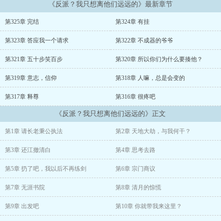
《反派？我只想离他们远远的》最新章节
\n\n可世人不愿意相信他，而是相信眼前之人。\n\n那他便看看，这
一世林羽屠城以炼灵丹，挑动人妖大战以血炼魂，以天下修士为熔炉
第325章 完结
第324章 有挂
助他飞升，这一件件事情。
第323章 答应我一个请求
第322章 不成器的爷爷
\n\n还有谁会来阻止。
第321章 五十步笑百步
第320章 所以你们为什么要揍他？
第319章 意志，信仰
第318章 人嘛，总是会变的
第317章 释尊
第316章 很疼吧
《反派？我只想离他们远远的》正文
第1章 请长老秉公执法
第2章 天地大劫，与我何干？
第3章 还江撤清白
第4章 思考去路
第5章 扔了吧，我以后不再练剑
第6章 宗门商议
第7章 无涯书院
第8章 清月的惊慌
第9章 出发吧
第10章 你就带我来这里？