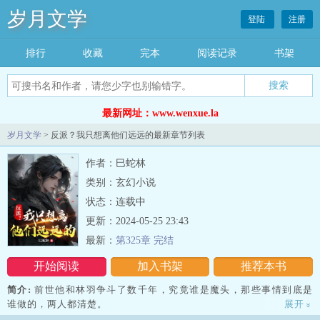
岁月文学
登陆
注册
排行
收藏
完本
阅读记录
书架
最新网址：www.wenxue.la
岁月文学
> 反派？我只想离他们远远的最新章节列表
作者：巳蛇林
类别：玄幻小说
状态：连载中
更新：2024-05-25 23:43
最新：
第325章 完结
开始阅读
加入书架
推荐本书
简介:
前世他和林羽争斗了数千年，究竟谁是魔头，那些事情到底是
谁做的，两人都清楚。
展开
»