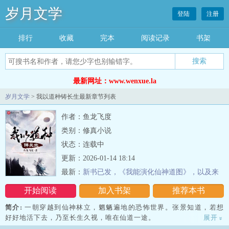
岁月文学
登陆
注册
排行
收藏
完本
阅读记录
书架
最新网址：www.wenxue.la
岁月文学
> 我以道种铸长生最新章节列表
作者：鱼龙飞度
类别：修真小说
状态：连载中
更新：2026-01-14 18:14
最新：
新书已发，《我能演化仙神道图》，以及来
自一条废物鱼的致歉
开始阅读
加入书架
推荐本书
简介:
一朝穿越到仙神林立，魍魉遍地的恐怖世界。张景知道，若想
好好地活下去，乃至长生久视，唯在仙道一途。
展开
»