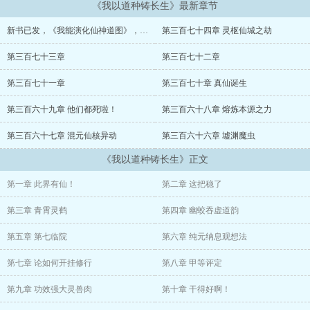
《我以道种铸长生》最新章节
伴随他一道穿越的神秘玉符，便是这茫茫仙路上的最大依仗。法术神
通修行通通化作技能，熟练度加持之下，只要努力，必有收获。
新书已发，《我能演化仙神道图》，以及来自一条废物鱼的致歉
第三百七十四章 灵枢仙城之劫
而且随着熟练度的提高，技能竟然会衍化成各类法种，赋予张景种种
第三百七十三章
第三百七十二章
不可思议之能力。
第三百七十一章
第三百七十章 真仙诞生
太阴蛟龙食气法种，红业斩仙法种，五方五行雷殛仙种，先天元初灵
光仙种，都天神煞道种，太上玄黄开天道种……通天玉符大道种，神
第三百六十九章 他们都死啦！
第三百六十八章 熔炼本源之力
通术法不死仙。
第三百六十七章 混元仙核异动
第三百六十六章 墟渊魔虫
敢问一句，可得长生否？
《我以道种铸长生》正文
第一章 此界有仙！
第二章 这把稳了
第三章 青霄灵鹤
第四章 幽蛟吞虚道韵
第五章 第七临院
第六章 纯元纳息观想法
第七章 论如何开挂修行
第八章 甲等评定
第九章 功效强大灵兽肉
第十章 干得好啊！