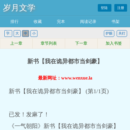
岁月文学
登陆
注册
排行
收藏
完本
阅读记录
书架
字:
大
中
小
护眼
关灯
上一章
章节列表
下一章
加入书签
新书【我在诡异都市当剑豪】
最新网址：www.wenxue.la
新书【我在诡异都市当剑豪】 (第1/1页)
已发！发麻了！
《一气朝阳》新书【我在诡异都市当剑豪】