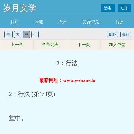
岁月文学
登陆
注册
排行
收藏
完本
阅读记录
书架
字:
大
中
小
护眼
关灯
上一章
章节列表
下一页
加入书签
2：行法
最新网址：www.wenxue.la
2：行法 (第1/3页)
堂中。