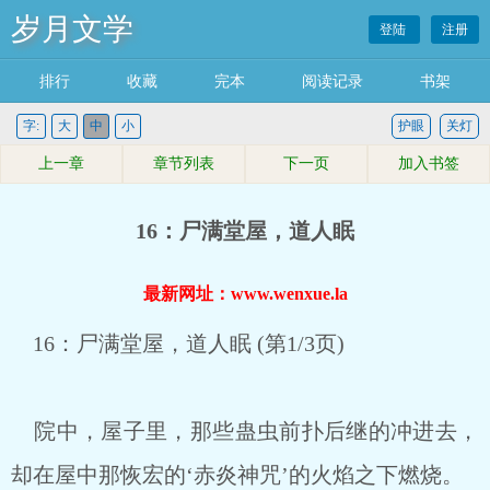
岁月文学
登陆
注册
排行
收藏
完本
阅读记录
书架
字:
大
中
小
护眼
关灯
上一章
章节列表
下一页
加入书签
16：尸满堂屋，道人眠
最新网址：www.wenxue.la
16：尸满堂屋，道人眠 (第1/3页)
院中，屋子里，那些蛊虫前扑后继的冲进去，
却在屋中那恢宏的‘赤炎神咒’的火焰之下燃烧。