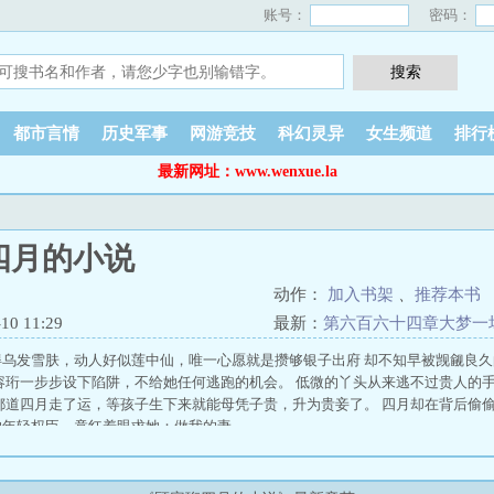
账号：
密码：
都市言情
历史军事
网游竞技
科幻灵异
女生频道
排行
最新网址：www.wenxue.la
四月的小说
动作：
加入书架
、
推荐本书
0 11:29
最新：
第六百六十四章大梦一
得乌发雪肤，动人好似莲中仙，唯一心愿就是攒够银子出府 却不知早被觊觎良
容珩一步步设下陷阱，不给她任何逃跑的机会。 低微的丫头从来逃不过贵人的
都道四月走了运，等孩子生下来就能母凭子贵，升为贵妾了。 四月却在背后偷偷
的年轻权臣，竟红着眼求她：做我的妻