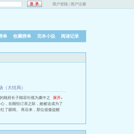
用户登陆
|
用户注册
榜单
收藏榜单
完本小说
阅读记录
场（大结局）
久的顾府长子顾容珩视为囊中之
展开
»
手心，在顾恒订亲之际，她被迫成为了
红了眼睛。 再后来，那位倨傲提醒