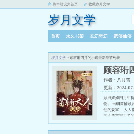
将本站设为首页
收藏岁月文学
岁月文学
首页
永久书架
玄幻奇幻
武侠仙侠
岁月文学
> 顾容珩四月的小说最新章节列表
顾容珩
作者：八月雪
更新：2024-07-1
顾府奴婢四月生
物。 当朝首辅顾
他的妾室。 人人
她不要妄想太多