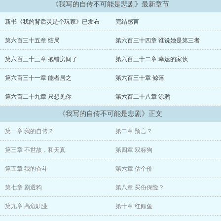
《我写的自传不可能是悲剧》最新章节
第N次看完。
新书《我的背后灵是个玩家》已发布
完结感言
“我的人生，就只是这样？”
第六百三十五章 结局
第六百三十四章 谁说她是第三者
第N*100次看完。
第六百三十三章 抱错房间了
第六百三十二章 幸运的家伙
“这个世界……应该是这样的！”
第六百三十一章 能者居之
第六百三十章 鲸落
第六百二十九章 只想见你
第六百二十八章 涂鸦
——
《我写的自传不可能是悲剧》正文
已有220万字精品小说“超级母舰”，欢迎阅读。
第一章 我的自传？
第二章 预言？
第三章 不世故，和天真
第四章 双标狗
第五章 我的奋斗
第六章 估个价
第七章 剧透狗
第八章 买份保险？
第九章 高危职业
第十章 红鲤鱼