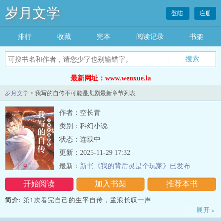
岁月文学
登陆
注册
排行
收藏
完本
阅读记录
书架
最新网址：www.wenxue.la
岁月文学
> 我写的自传不可能是悲剧最新章节列表
作者：空长青
类别：科幻小说
状态：连载中
更新：2025-11-29 17:32
最新：
新书《我的背后灵是个玩家》已发布
开始阅读
加入书架
推荐本书
简介:
第1次看完自己的生平自传，孟浪长叹一声
展开
»
“我的人生，不该是这样的……”